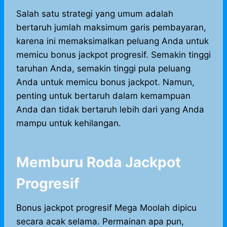
Salah satu strategi yang umum adalah
bertaruh jumlah maksimum garis pembayaran,
karena ini memaksimalkan peluang Anda untuk
memicu bonus jackpot progresif. Semakin tinggi
taruhan Anda, semakin tinggi pula peluang
Anda untuk memicu bonus jackpot. Namun,
penting untuk bertaruh dalam kemampuan
Anda dan tidak bertaruh lebih dari yang Anda
mampu untuk kehilangan.
Memburu Roda Jackpot
Progresif
Bonus jackpot progresif Mega Moolah dipicu
secara acak selama. Permainan apa pun,