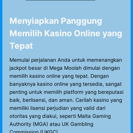
Menyiapkan Panggung
Memilih Kasino Online yang
Tepat
Memulai perjalanan Anda untuk memenangkan
jackpot besar di Mega Moolah dimulai dengan
memilih kasino online yang tepat. Dengan
banyaknya kasino online yang tersedia, sangat
penting untuk memilih platform yang bereputasi
baik, berlisensi, dan aman. Carilah kasino yang
memiliki lisensi perjudian yang valid dari
otoritas yang diakui, seperti Malta Gaming
Authority (MGA) atau UK Gambling
Commission (UKGC).