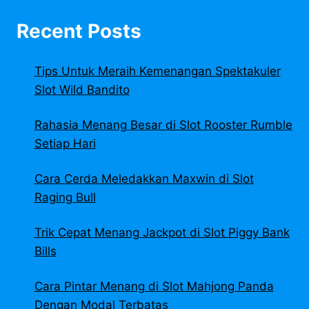
Recent Posts
Tips Untuk Meraih Kemenangan Spektakuler
Slot Wild Bandito
Rahasia Menang Besar di Slot Rooster Rumble
Setiap Hari
Cara Cerda Meledakkan Maxwin di Slot
Raging Bull
Trik Cepat Menang Jackpot di Slot Piggy Bank
Bills
Cara Pintar Menang di Slot Mahjong Panda
Dengan Modal Terbatas