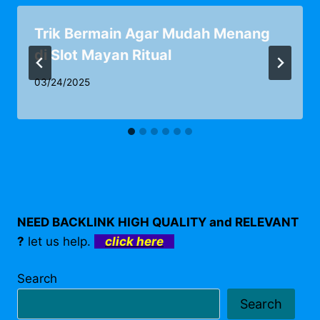
Trik Bermain Agar Mudah Menang
di Slot Mayan Ritual
03/24/2025
NEED BACKLINK HIGH QUALITY and RELEVANT
?
let us help.
click here
Search
Search