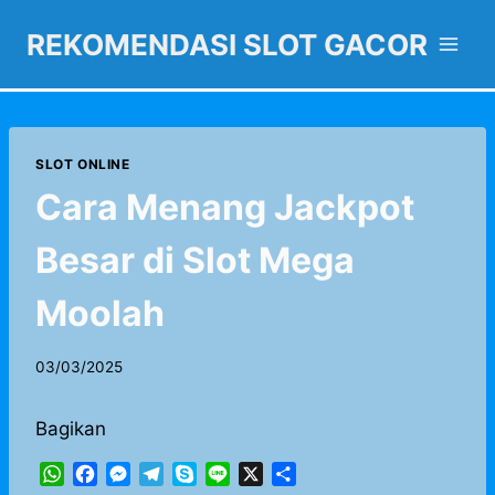
Skip
REKOMENDASI SLOT GACOR
to
content
SLOT ONLINE
Cara Menang Jackpot
Besar di Slot Mega
Moolah
03/03/2025
Bagikan
W
F
M
T
S
L
X
S