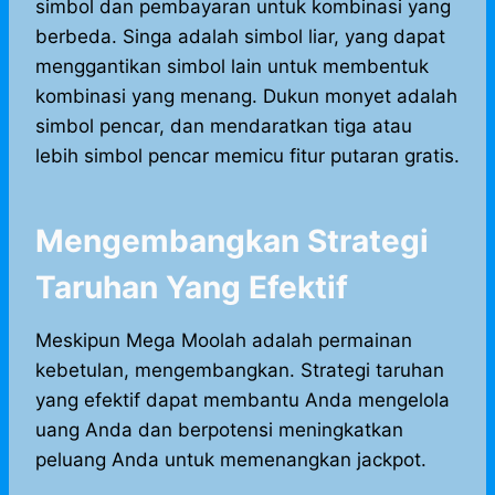
simbol dan pembayaran untuk kombinasi yang
berbeda. Singa adalah simbol liar, yang dapat
menggantikan simbol lain untuk membentuk
kombinasi yang menang. Dukun monyet adalah
simbol pencar, dan mendaratkan tiga atau
lebih simbol pencar memicu fitur putaran gratis.
Mengembangkan Strategi
Taruhan Yang Efektif
Meskipun Mega Moolah adalah permainan
kebetulan, mengembangkan. Strategi taruhan
yang efektif dapat membantu Anda mengelola
uang Anda dan berpotensi meningkatkan
peluang Anda untuk memenangkan jackpot.