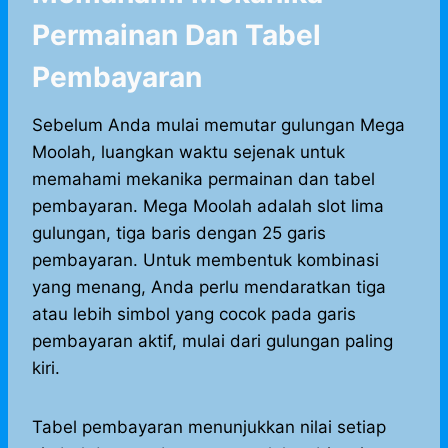
Permainan Dan Tabel
Pembayaran
Sebelum Anda mulai memutar gulungan Mega
Moolah, luangkan waktu sejenak untuk
memahami mekanika permainan dan tabel
pembayaran. Mega Moolah adalah slot lima
gulungan, tiga baris dengan 25 garis
pembayaran. Untuk membentuk kombinasi
yang menang, Anda perlu mendaratkan tiga
atau lebih simbol yang cocok pada garis
pembayaran aktif, mulai dari gulungan paling
kiri.
Tabel pembayaran menunjukkan nilai setiap