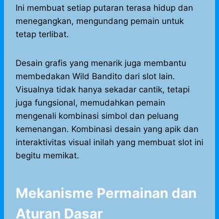
Ini membuat setiap putaran terasa hidup dan
menegangkan, mengundang pemain untuk
tetap terlibat.
Desain grafis yang menarik juga membantu
membedakan Wild Bandito dari slot lain.
Visualnya tidak hanya sekadar cantik, tetapi
juga fungsional, memudahkan pemain
mengenali kombinasi simbol dan peluang
kemenangan. Kombinasi desain yang apik dan
interaktivitas visual inilah yang membuat slot ini
begitu memikat.
Mekanisme Permainan dan
Aturan Dasar