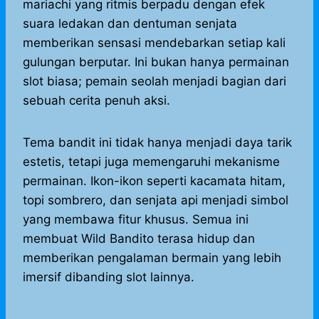
mariachi yang ritmis berpadu dengan efek
suara ledakan dan dentuman senjata
memberikan sensasi mendebarkan setiap kali
gulungan berputar. Ini bukan hanya permainan
slot biasa; pemain seolah menjadi bagian dari
sebuah cerita penuh aksi.
Tema bandit ini tidak hanya menjadi daya tarik
estetis, tetapi juga memengaruhi mekanisme
permainan. Ikon-ikon seperti kacamata hitam,
topi sombrero, dan senjata api menjadi simbol
yang membawa fitur khusus. Semua ini
membuat Wild Bandito terasa hidup dan
memberikan pengalaman bermain yang lebih
imersif dibanding slot lainnya.