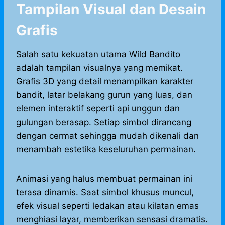
Tampilan Visual dan Desain
Grafis
Salah satu kekuatan utama Wild Bandito
adalah tampilan visualnya yang memikat.
Grafis 3D yang detail menampilkan karakter
bandit, latar belakang gurun yang luas, dan
elemen interaktif seperti api unggun dan
gulungan berasap. Setiap simbol dirancang
dengan cermat sehingga mudah dikenali dan
menambah estetika keseluruhan permainan.
Animasi yang halus membuat permainan ini
terasa dinamis. Saat simbol khusus muncul,
efek visual seperti ledakan atau kilatan emas
menghiasi layar, memberikan sensasi dramatis.