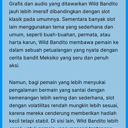
Grafis dan audio yang ditawarkan Wild Bandito
jauh lebih imersif dibandingkan dengan slot
klasik pada umumnya. Sementara banyak slot
lain menggunakan tema yang sederhana dan
umum, seperti buah-buahan, permata, atau
harta karun, Wild Bandito membawa pemain ke
dalam sebuah petualangan yang nyata dengan
cerita bandit Meksiko yang seru dan penuh
aksi.
Namun, bagi pemain yang lebih menyukai
pengalaman bermain yang santai dengan
kemenangan lebih sering dan sederhana, slot
dengan volatilitas rendah mungkin lebih sesuai,
karena mereka cenderung memberikan hadiah
kecil tetapi stabil. Di sisi lain, Wild Bandito lebih