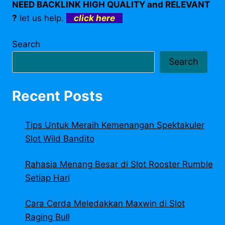
NEED BACKLINK HIGH QUALITY and RELEVANT
?
let us help.
click here
Search
Search
Recent Posts
Tips Untuk Meraih Kemenangan Spektakuler
Slot Wild Bandito
Rahasia Menang Besar di Slot Rooster Rumble
Setiap Hari
Cara Cerda Meledakkan Maxwin di Slot
Raging Bull