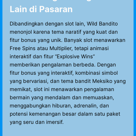
Lain di Pasaran
Dibandingkan dengan slot lain, Wild Bandito
menonjol karena tema naratif yang kuat dan
fitur bonus yang unik. Banyak slot menawarkan
Free Spins atau Multiplier, tetapi animasi
interaktif dan fitur “Explosive Wins”
memberikan pengalaman berbeda. Dengan
fitur bonus yang interaktif, kombinasi simbol
yang bervariasi, dan tema bandit Meksiko yang
memikat, slot ini menawarkan pengalaman
bermain yang mendalam dan memuaskan,
menggabungkan hiburan, adrenalin, dan
potensi kemenangan besar dalam satu paket
yang seru dan imersif.