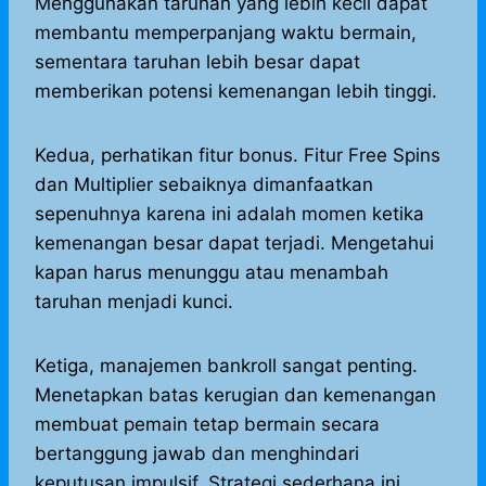
Menggunakan taruhan yang lebih kecil dapat
membantu memperpanjang waktu bermain,
sementara taruhan lebih besar dapat
memberikan potensi kemenangan lebih tinggi.
Kedua, perhatikan fitur bonus. Fitur Free Spins
dan Multiplier sebaiknya dimanfaatkan
sepenuhnya karena ini adalah momen ketika
kemenangan besar dapat terjadi. Mengetahui
kapan harus menunggu atau menambah
taruhan menjadi kunci.
Ketiga, manajemen bankroll sangat penting.
Menetapkan batas kerugian dan kemenangan
membuat pemain tetap bermain secara
bertanggung jawab dan menghindari
keputusan impulsif. Strategi sederhana ini