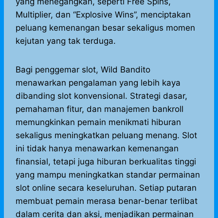
yang menegangkan, seperti Free Spins,
Multiplier, dan “Explosive Wins”, menciptakan
peluang kemenangan besar sekaligus momen
kejutan yang tak terduga.
Bagi penggemar slot, Wild Bandito
menawarkan pengalaman yang lebih kaya
dibanding slot konvensional. Strategi dasar,
pemahaman fitur, dan manajemen bankroll
memungkinkan pemain menikmati hiburan
sekaligus meningkatkan peluang menang. Slot
ini tidak hanya menawarkan kemenangan
finansial, tetapi juga hiburan berkualitas tinggi
yang mampu meningkatkan standar permainan
slot online secara keseluruhan. Setiap putaran
membuat pemain merasa benar-benar terlibat
dalam cerita dan aksi, menjadikan permainan