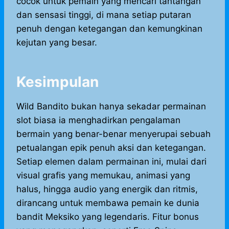
cocok untuk pemain yang mencari tantangan
dan sensasi tinggi, di mana setiap putaran
penuh dengan ketegangan dan kemungkinan
kejutan yang besar.
Kesimpulan
Wild Bandito bukan hanya sekadar permainan
slot biasa ia menghadirkan pengalaman
bermain yang benar-benar menyerupai sebuah
petualangan epik penuh aksi dan ketegangan.
Setiap elemen dalam permainan ini, mulai dari
visual grafis yang memukau, animasi yang
halus, hingga audio yang energik dan ritmis,
dirancang untuk membawa pemain ke dunia
bandit Meksiko yang legendaris. Fitur bonus