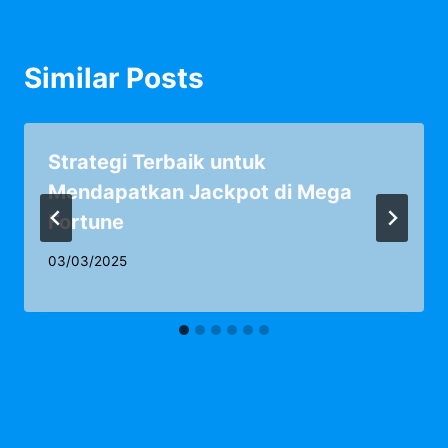
Similar Posts
Strategi Terbaik untuk
Mendapatkan Jackpot di Mega
Fortune
03/03/2025