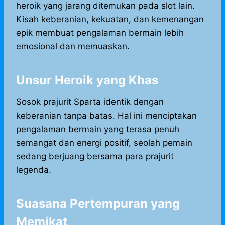
heroik yang jarang ditemukan pada slot lain.
Kisah keberanian, kekuatan, dan kemenangan
epik membuat pengalaman bermain lebih
emosional dan memuaskan.
Unsur Heroik yang Khas
Sosok prajurit Sparta identik dengan
keberanian tanpa batas. Hal ini menciptakan
pengalaman bermain yang terasa penuh
semangat dan energi positif, seolah pemain
sedang berjuang bersama para prajurit
legenda.
Suasana Pertempuran yang
Memikat