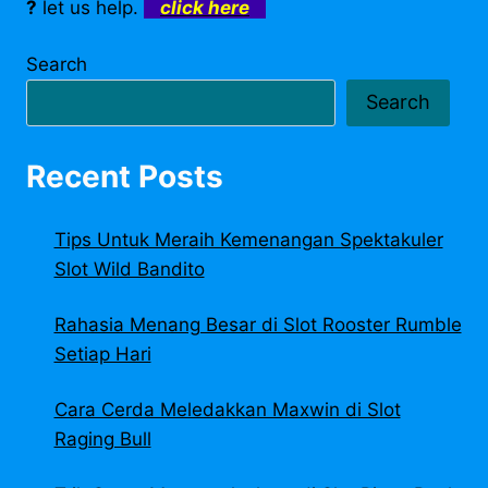
?
let us help.
click here
Search
Search
Recent Posts
Tips Untuk Meraih Kemenangan Spektakuler
Slot Wild Bandito
Rahasia Menang Besar di Slot Rooster Rumble
Setiap Hari
Cara Cerda Meledakkan Maxwin di Slot
Raging Bull