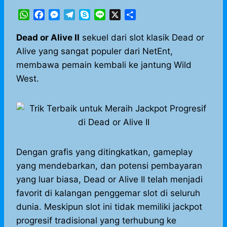
W
F
M
T
S
L
X
S
h
a
e
e
k
i
h
a
c
s
l
y
n
a
Dead or Alive II
sekuel dari slot klasik Dead or
t
e
s
e
p
e
r
Alive yang sangat populer dari NetEnt,
s
b
e
g
e
e
membawa pemain kembali ke jantung Wild
A
o
n
r
West.
p
o
g
a
p
k
e
m
r
Dengan grafis yang ditingkatkan, gameplay
yang mendebarkan, dan potensi pembayaran
yang luar biasa, Dead or Alive II telah menjadi
favorit di kalangan penggemar slot di seluruh
dunia. Meskipun slot ini tidak memiliki jackpot
progresif tradisional yang terhubung ke