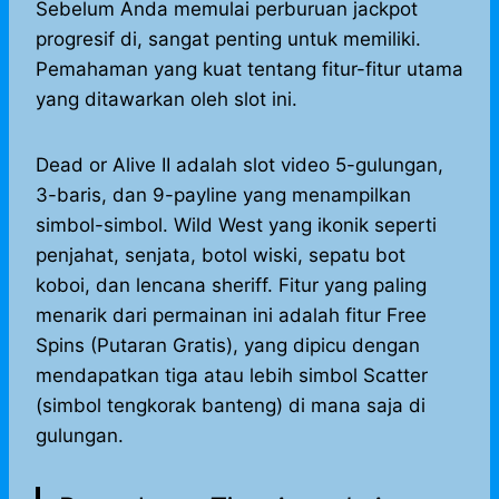
Sebelum Anda memulai perburuan jackpot
progresif di, sangat penting untuk memiliki.
Pemahaman yang kuat tentang fitur-fitur utama
yang ditawarkan oleh slot ini.
Dead or Alive II adalah slot video 5-gulungan,
3-baris, dan 9-payline yang menampilkan
simbol-simbol. Wild West yang ikonik seperti
penjahat, senjata, botol wiski, sepatu bot
koboi, dan lencana sheriff. Fitur yang paling
menarik dari permainan ini adalah fitur Free
Spins (Putaran Gratis), yang dipicu dengan
mendapatkan tiga atau lebih simbol Scatter
(simbol tengkorak banteng) di mana saja di
gulungan.