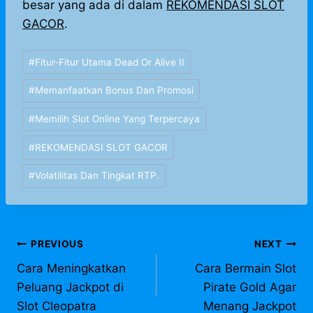
besar yang ada di dalam
REKOMENDASI SLOT
GACOR
.
Post
#
Fitur-Fitur Utama Dead Or Alive II
Tags:
#
Memanfaatkan Bonus Dan Promosi
#
Memilih Slot Online Yang Terpercaya
#
REKOMENDASI SLOT GACOR
#
Volatilitas Dan Tingkat RTP.
Post
PREVIOUS
NEXT
Cara Meningkatkan
Cara Bermain Slot
navigation
Peluang Jackpot di
Pirate Gold Agar
Slot Cleopatra
Menang Jackpot