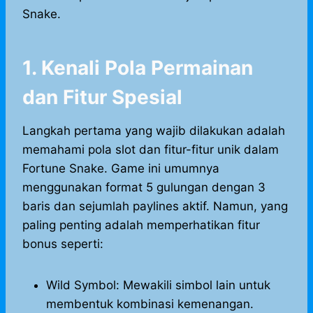
Snake.
1. Kenali Pola Permainan
dan Fitur Spesial
Langkah pertama yang wajib dilakukan adalah
memahami pola slot dan fitur-fitur unik dalam
Fortune Snake. Game ini umumnya
menggunakan format 5 gulungan dengan 3
baris dan sejumlah paylines aktif. Namun, yang
paling penting adalah memperhatikan fitur
bonus seperti:
Wild Symbol: Mewakili simbol lain untuk
membentuk kombinasi kemenangan.