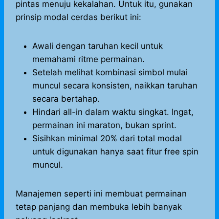
pintas menuju kekalahan. Untuk itu, gunakan
prinsip modal cerdas berikut ini:
Awali dengan taruhan kecil untuk
memahami ritme permainan.
Setelah melihat kombinasi simbol mulai
muncul secara konsisten, naikkan taruhan
secara bertahap.
Hindari all-in dalam waktu singkat. Ingat,
permainan ini maraton, bukan sprint.
Sisihkan minimal 20% dari total modal
untuk digunakan hanya saat fitur free spin
muncul.
Manajemen seperti ini membuat permainan
tetap panjang dan membuka lebih banyak