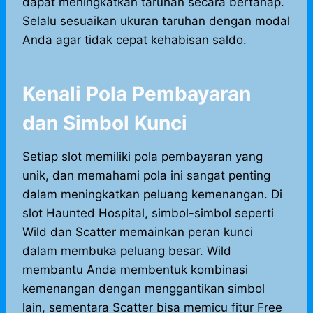
dapat meningkatkan taruhan secara bertahap.
Selalu sesuaikan ukuran taruhan dengan modal
Anda agar tidak cepat kehabisan saldo.
Kenali Pola Pembayaran
dan Simbol Kunci
Setiap slot memiliki pola pembayaran yang
unik, dan memahami pola ini sangat penting
dalam meningkatkan peluang kemenangan. Di
slot Haunted Hospital, simbol-simbol seperti
Wild dan Scatter memainkan peran kunci
dalam membuka peluang besar. Wild
membantu Anda membentuk kombinasi
kemenangan dengan menggantikan simbol
lain, sementara Scatter bisa memicu fitur Free