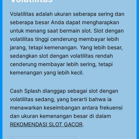
Volatilitas adalah ukuran seberapa sering dan
seberapa besar Anda dapat mengharapkan
untuk menang saat bermain slot. Slot dengan
volatilitas tinggi cenderung membayar lebih
jarang, tetapi kemenangan. Yang lebih besar,
sedangkan slot dengan volatilitas rendah
cenderung membayar lebih sering, tetapi
kemenangan yang lebih kecil.
Cash Splash dianggap sebagai slot dengan
volatilitas sedang, yang berarti bahwa ia
menawarkan keseimbangan antara frekuensi
dan ukuran kemenangan besar di dalam
REKOMENDASI SLOT GACOR
.
Post