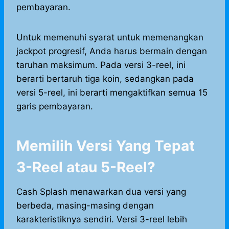
pembayaran.
Untuk memenuhi syarat untuk memenangkan
jackpot progresif, Anda harus bermain dengan
taruhan maksimum. Pada versi 3-reel, ini
berarti bertaruh tiga koin, sedangkan pada
versi 5-reel, ini berarti mengaktifkan semua 15
garis pembayaran.
Memilih Versi Yang Tepat
3-Reel atau 5-Reel?
Cash Splash menawarkan dua versi yang
berbeda, masing-masing dengan
karakteristiknya sendiri. Versi 3-reel lebih