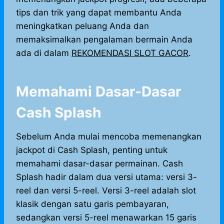
tips dan trik yang dapat membantu Anda
meningkatkan peluang Anda dan
memaksimalkan pengalaman bermain Anda
ada di dalam
REKOMENDASI SLOT GACOR
.
Memahami Dasar-Dasar
Cash Splash
Sebelum Anda mulai mencoba memenangkan
jackpot di Cash Splash, penting untuk
memahami dasar-dasar permainan. Cash
Splash hadir dalam dua versi utama: versi 3-
reel dan versi 5-reel. Versi 3-reel adalah slot
klasik dengan satu garis pembayaran,
sedangkan versi 5-reel menawarkan 15 garis