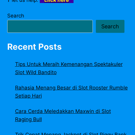
Search
Search
Recent Posts
Tips Untuk Meraih Kemenangan Spektakuler
Slot Wild Bandito
Rahasia Menang Besar di Slot Rooster Rumble
Setiap Hari
Cara Cerda Meledakkan Maxwin di Slot
Raging Bull
Trik Cepat Menang Jackpot di Slot Piggy Bank