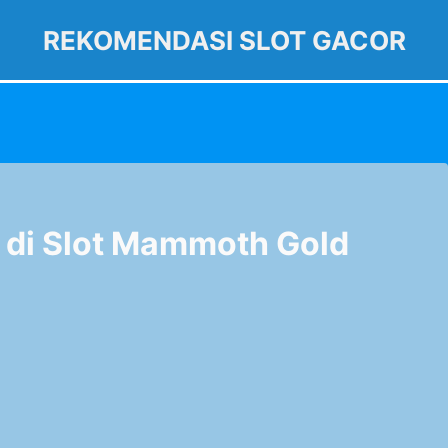
REKOMENDASI SLOT GACOR
n di Slot Mammoth Gold