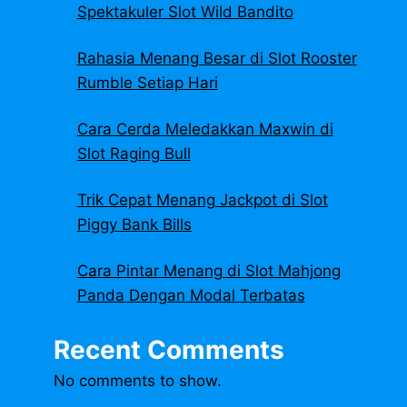
Spektakuler Slot Wild Bandito
Rahasia Menang Besar di Slot Rooster
Rumble Setiap Hari
Cara Cerda Meledakkan Maxwin di
Slot Raging Bull
Trik Cepat Menang Jackpot di Slot
Piggy Bank Bills
Cara Pintar Menang di Slot Mahjong
Panda Dengan Modal Terbatas
Recent Comments
No comments to show.