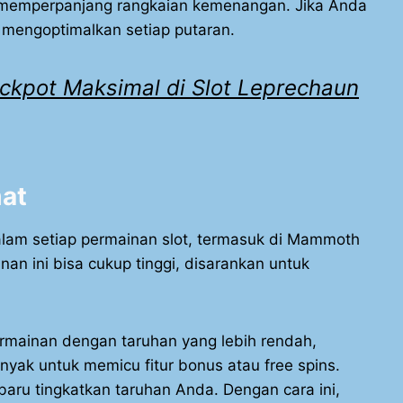
 memperpanjang rangkaian kemenangan. Jika Anda
engoptimalkan setiap putaran.
ckpot Maksimal di Slot Leprechaun
at
alam setiap permainan slot, termasuk di Mammoth
an ini bisa cukup tinggi, disarankan untuk
rmainan dengan taruhan yang lebih rendah,
yak untuk memicu fitur bonus atau free spins.
aru tingkatkan taruhan Anda. Dengan cara ini,