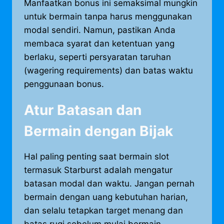
Manfaatkan bonus ini semaksimal mungkin
untuk bermain tanpa harus menggunakan
modal sendiri. Namun, pastikan Anda
membaca syarat dan ketentuan yang
berlaku, seperti persyaratan taruhan
(wagering requirements) dan batas waktu
penggunaan bonus.
Atur Batasan dan
Bermain dengan Bijak
Hal paling penting saat bermain slot
termasuk Starburst adalah mengatur
batasan modal dan waktu. Jangan pernah
bermain dengan uang kebutuhan harian,
dan selalu tetapkan target menang dan