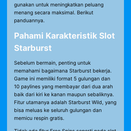
gunakan untuk meningkatkan peluang
menang secara maksimal. Berikut
panduannya.
Pahami Karakteristik Slot
Starburst
Sebelum bermain, penting untuk
memahami bagaimana Starburst bekerja.
Game ini memiliki format 5 gulungan dan
10 paylines yang membayar dari dua arah
baik dari kiri ke kanan maupun sebaliknya.
Fitur utamanya adalah Starburst Wild, yang
bisa meluas ke seluruh gulungan dan
memicu respin gratis.