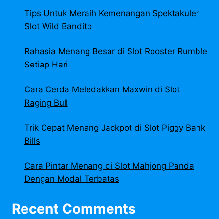
Tips Untuk Meraih Kemenangan Spektakuler
Slot Wild Bandito
Rahasia Menang Besar di Slot Rooster Rumble
Setiap Hari
Cara Cerda Meledakkan Maxwin di Slot
Raging Bull
Trik Cepat Menang Jackpot di Slot Piggy Bank
Bills
Cara Pintar Menang di Slot Mahjong Panda
Dengan Modal Terbatas
Recent Comments