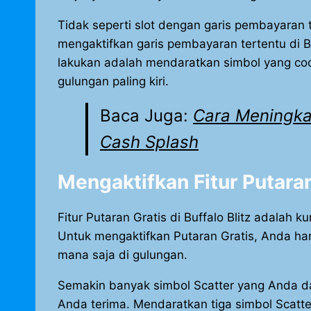
Tidak seperti slot dengan garis pembayaran t
mengaktifkan garis pembayaran tertentu di Bu
lakukan adalah mendaratkan simbol yang coc
gulungan paling kiri.
Baca Juga:
Cara Meningka
Cash Splash
Mengaktifkan Fitur Putaran
Fitur Putaran Gratis di Buffalo Blitz adalah 
Untuk mengaktifkan Putaran Gratis, Anda har
mana saja di gulungan.
Semakin banyak simbol Scatter yang Anda da
Anda terima. Mendaratkan tiga simbol Scatt