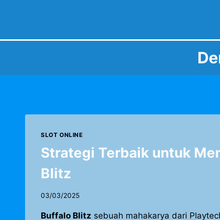
Skip
to
content
De
SLOT ONLINE
Strategi Terbaik untuk Me
Blitz
03/03/2025
Buffalo Blitz
sebuah mahakarya dari Playte