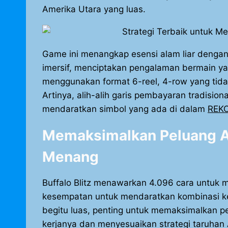
Amerika Utara yang luas.
Game ini menangkap esensi alam liar dengan
imersif, menciptakan pengalaman bermain y
menggunakan format 6-reel, 4-row yang tid
Artinya, alih-alih garis pembayaran tradis
mendaratkan simbol yang ada di dalam
REK
Memaksimalkan Peluang A
Menang
Buffalo Blitz menawarkan 4.096 cara untuk
kesempatan untuk mendaratkan kombinasi ke
begitu luas, penting untuk memaksimalkan
kerjanya dan menyesuaikan strategi taruhan 