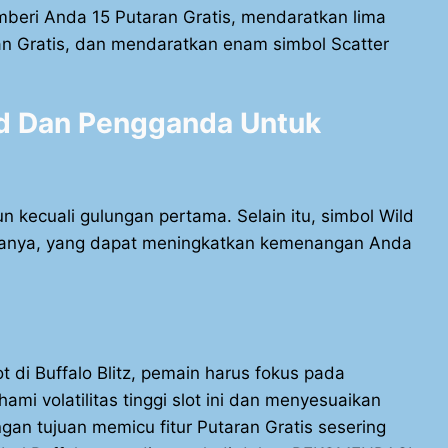
beri Anda 15 Putaran Gratis, mendaratkan lima
n Gratis, dan mendaratkan enam simbol Scatter
d Dan Pengganda Untuk
 kecuali gulungan pertama. Selain itu, simbol Wild
danya, yang dapat meningkatkan kemenangan Anda
di Buffalo Blitz, pemain harus fokus pada
mi volatilitas tinggi slot ini dan menyesuaikan
an tujuan memicu fitur Putaran Gratis sesering