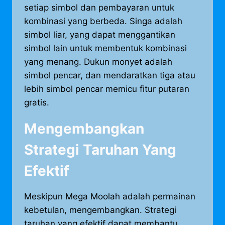
setiap simbol dan pembayaran untuk
kombinasi yang berbeda. Singa adalah
simbol liar, yang dapat menggantikan
simbol lain untuk membentuk kombinasi
yang menang. Dukun monyet adalah
simbol pencar, dan mendaratkan tiga atau
lebih simbol pencar memicu fitur putaran
gratis.
Mengembangkan
Strategi Taruhan Yang
Efektif
Meskipun Mega Moolah adalah permainan
kebetulan, mengembangkan. Strategi
taruhan yang efektif dapat membantu