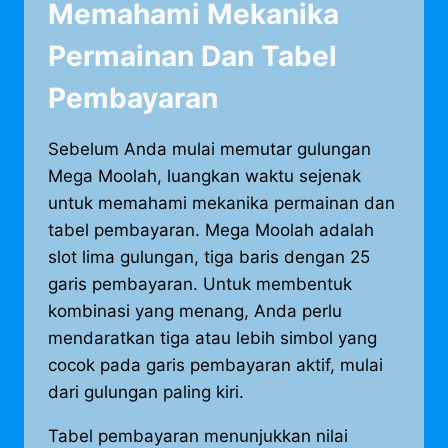
Memahami Mekanika
Permainan Dan Tabel
Pembayaran
Sebelum Anda mulai memutar gulungan
Mega Moolah, luangkan waktu sejenak
untuk memahami mekanika permainan dan
tabel pembayaran. Mega Moolah adalah
slot lima gulungan, tiga baris dengan 25
garis pembayaran. Untuk membentuk
kombinasi yang menang, Anda perlu
mendaratkan tiga atau lebih simbol yang
cocok pada garis pembayaran aktif, mulai
dari gulungan paling kiri.
Tabel pembayaran menunjukkan nilai