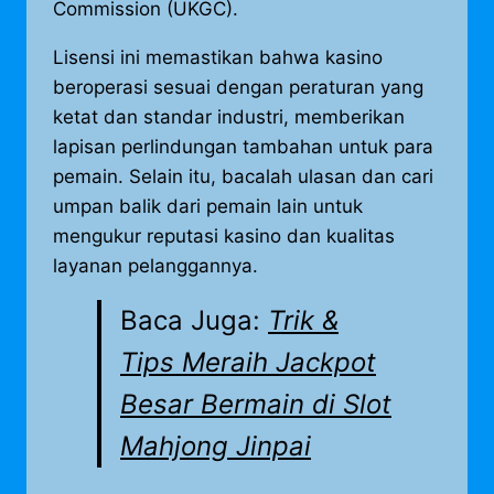
Commission (UKGC).
Lisensi ini memastikan bahwa kasino
beroperasi sesuai dengan peraturan yang
ketat dan standar industri, memberikan
lapisan perlindungan tambahan untuk para
pemain. Selain itu, bacalah ulasan dan cari
umpan balik dari pemain lain untuk
mengukur reputasi kasino dan kualitas
layanan pelanggannya.
Baca Juga:
Trik &
Tips Meraih Jackpot
Besar Bermain di Slot
Mahjong Jinpai