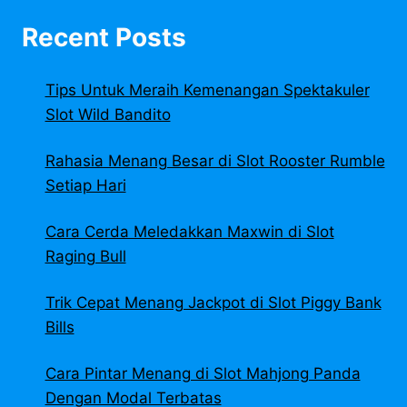
Recent Posts
Tips Untuk Meraih Kemenangan Spektakuler
Slot Wild Bandito
Rahasia Menang Besar di Slot Rooster Rumble
Setiap Hari
Cara Cerda Meledakkan Maxwin di Slot
Raging Bull
Trik Cepat Menang Jackpot di Slot Piggy Bank
Bills
Cara Pintar Menang di Slot Mahjong Panda
Dengan Modal Terbatas