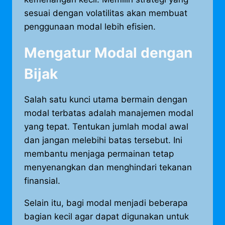
sesuai dengan volatilitas akan membuat
penggunaan modal lebih efisien.
Mengatur Modal dengan
Bijak
Salah satu kunci utama bermain dengan
modal terbatas adalah manajemen modal
yang tepat. Tentukan jumlah modal awal
dan jangan melebihi batas tersebut. Ini
membantu menjaga permainan tetap
menyenangkan dan menghindari tekanan
finansial.
Selain itu, bagi modal menjadi beberapa
bagian kecil agar dapat digunakan untuk