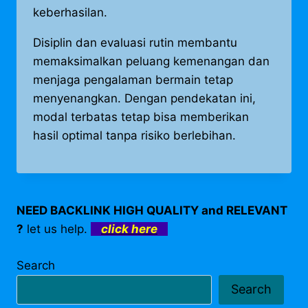
keberhasilan.
Disiplin dan evaluasi rutin membantu
memaksimalkan peluang kemenangan dan
menjaga pengalaman bermain tetap
menyenangkan. Dengan pendekatan ini,
modal terbatas tetap bisa memberikan
hasil optimal tanpa risiko berlebihan.
NEED BACKLINK HIGH QUALITY and RELEVANT
?
let us help.
click here
Search
Search