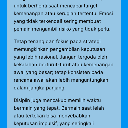
untuk berhenti saat mencapai target
kemenangan atau kerugian tertentu. Emosi
yang tidak terkendali sering membuat
pemain mengambil risiko yang tidak perlu.
Tetap tenang dan fokus pada strategi
memungkinkan pengambilan keputusan
yang lebih rasional. Jangan tergoda oleh
kekalahan berturut-turut atau kemenangan
awal yang besar; tetap konsisten pada
rencana awal akan lebih menguntungkan
dalam jangka panjang.
Disiplin juga mencakup memilih waktu
bermain yang tepat. Bermain saat lelah
atau tertekan bisa menyebabkan
keputusan impulsif, yang seringkali