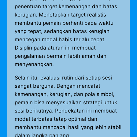
penentuan target kemenangan dan batas
kerugian. Menetapkan target realistis
membantu pemain berhenti pada waktu
yang tepat, sedangkan batas kerugian
mencegah modal habis terlalu cepat.
Disiplin pada aturan ini membuat
pengalaman bermain lebih aman dan
menyenangkan.
Selain itu, evaluasi rutin dari setiap sesi
sangat berguna. Dengan mencatat
kemenangan, kerugian, dan pola simbol,
pemain bisa menyesuaikan strategi untuk
sesi berikutnya. Pendekatan ini membuat
modal terbatas tetap optimal dan
membantu mencapai hasil yang lebih stabil
dalam jangka panjang.