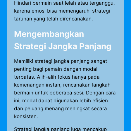
Hindari bermain saat lelah atau terganggu,
karena emosi bisa memengaruhi strategi
taruhan yang telah direncanakan.
Mengembangkan
Strategi Jangka Panjang
Memiliki strategi jangka panjang sangat
penting bagi pemain dengan modal
terbatas. Alih-alih fokus hanya pada
kemenangan instan, rencanakan langkah
bermain untuk beberapa sesi. Dengan cara
ini, modal dapat digunakan lebih efisien
dan peluang menang meningkat secara
konsisten.
Strategi jangka panjang juga mencakup