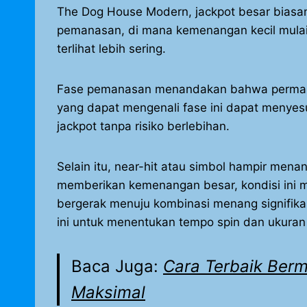
The Dog House Modern, jackpot besar biasan
pemanasan, di mana kemenangan kecil mulai m
terlihat lebih sering.
Fase pemanasan menandakan bahwa permai
yang dapat mengenali fase ini dapat menye
jackpot tanpa risiko berlebihan.
Selain itu, near-hit atau simbol hampir mena
memberikan kemenangan besar, kondisi ini
bergerak menuju kombinasi menang signifik
ini untuk menentukan tempo spin dan ukuran
Baca Juga:
Cara Terbaik Berm
Maksimal