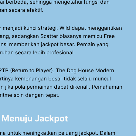
ilai berbeda, sehingga mengetahui fungsi dan
n secara efektif.
er menjadi kunci strategi. Wild dapat menggantikan
ang, sedangkan Scatter biasanya memicu Free
ensi memberikan jackpot besar. Pemain yang
uhan secara lebih profesional.
n RTP (Return to Player). The Dog House Modern
 artinya kemenangan besar tidak selalu muncul
ikan jika pola permainan dapat dikenali. Pemahaman
itme spin dengan tepat.
 Menuju Jackpot
ma untuk meningkatkan peluang jackpot. Dalam