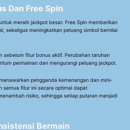
s Dan Free Spin
untuk meraih jackpot besar. Free Spin memberikan
 sekaligus meningkatkan peluang simbol bernilai
n sebelum fitur bonus aktif. Perubahan taruhan
tum permainan dan mengurangi peluang jackpot.
a menawarkan pengganda kemenangan dan mini-
emua fitur ini secara optimal dapat
enambah risiko, sehingga setiap putaran menjadi
nsistensi Bermain