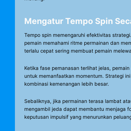
Mengatur Tempo Spin Sec
Tempo spin memengaruhi efektivitas strateg
pemain memahami ritme permainan dan meman
terlalu cepat sering membuat pemain melewa
Ketika fase pemanasan terlihat jelas, pemai
untuk memanfaatkan momentum. Strategi ini
kombinasi kemenangan lebih besar.
Sebaliknya, jika permainan terasa lambat a
mengambil jeda dapat membantu menjaga foku
keputusan impulsif yang menurunkan peluang