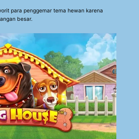
avorit para penggemar tema hewan karena
nangan besar.