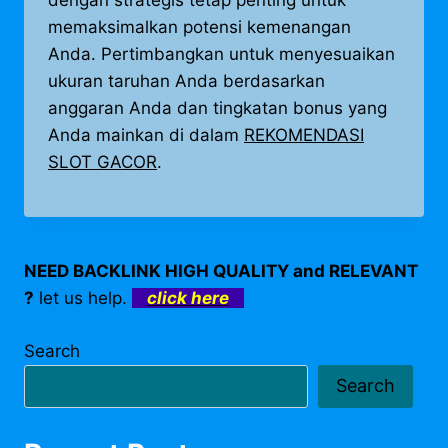
dengan strategis tetap penting untuk
memaksimalkan potensi kemenangan
Anda. Pertimbangkan untuk menyesuaikan
ukuran taruhan Anda berdasarkan
anggaran Anda dan tingkatan bonus yang
Anda mainkan di dalam
REKOMENDASI
SLOT GACOR
.
NEED BACKLINK HIGH QUALITY and RELEVANT
?
let us help.
click here
Search
Search