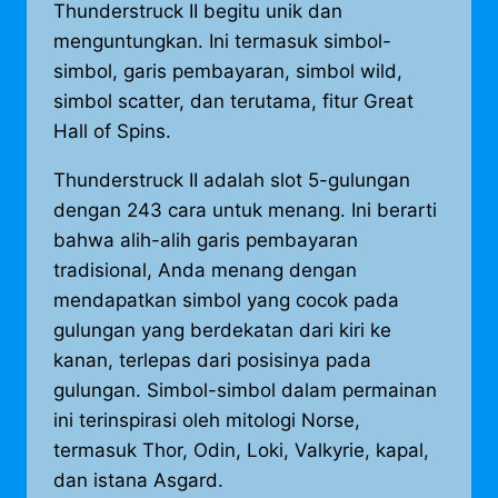
Thunderstruck II begitu unik dan
menguntungkan. Ini termasuk simbol-
simbol, garis pembayaran, simbol wild,
simbol scatter, dan terutama, fitur Great
Hall of Spins.
Thunderstruck II adalah slot 5-gulungan
dengan 243 cara untuk menang. Ini berarti
bahwa alih-alih garis pembayaran
tradisional, Anda menang dengan
mendapatkan simbol yang cocok pada
gulungan yang berdekatan dari kiri ke
kanan, terlepas dari posisinya pada
gulungan. Simbol-simbol dalam permainan
ini terinspirasi oleh mitologi Norse,
termasuk Thor, Odin, Loki, Valkyrie, kapal,
dan istana Asgard.