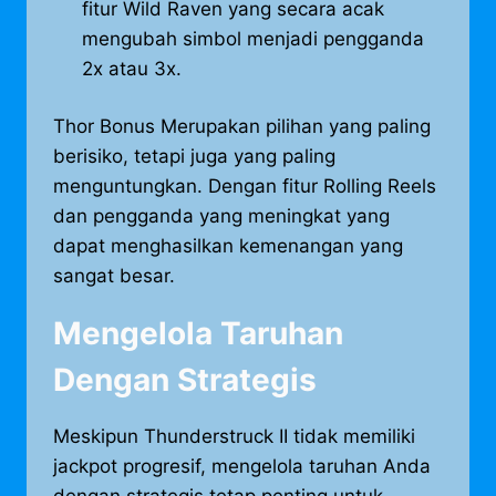
fitur Wild Raven yang secara acak
mengubah simbol menjadi pengganda
2x atau 3x.
Thor Bonus Merupakan pilihan yang paling
berisiko, tetapi juga yang paling
menguntungkan. Dengan fitur Rolling Reels
dan pengganda yang meningkat yang
dapat menghasilkan kemenangan yang
sangat besar.
Mengelola Taruhan
Dengan Strategis
Meskipun Thunderstruck II tidak memiliki
jackpot progresif, mengelola taruhan Anda