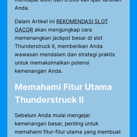
Anda.
Dalam Artikel ini
REKOMENDASI SLOT
GACOR
akan mengungkap cara
memenangkan jackpot besar di slot
Thunderstruck II, memberikan Anda
wawasan mendalam dan strategi praktis
untuk memaksimalkan potensi
kemenangan Anda.
Memahami Fitur Utama
Thunderstruck II
Sebelum Anda mulai mengejar
kemenangan besar, penting untuk
memahami fitur-fitur utama yang membuat