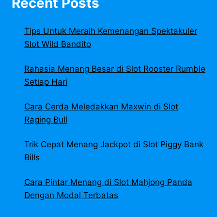
Recent Posts
Tips Untuk Meraih Kemenangan Spektakuler
Slot Wild Bandito
Rahasia Menang Besar di Slot Rooster Rumble
Setiap Hari
Cara Cerda Meledakkan Maxwin di Slot
Raging Bull
Trik Cepat Menang Jackpot di Slot Piggy Bank
Bills
Cara Pintar Menang di Slot Mahjong Panda
Dengan Modal Terbatas