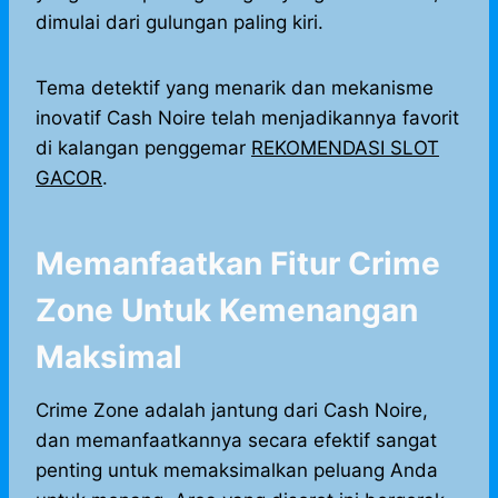
dimulai dari gulungan paling kiri.
Tema detektif yang menarik dan mekanisme
inovatif Cash Noire telah menjadikannya favorit
di kalangan penggemar
REKOMENDASI SLOT
GACOR
.
Memanfaatkan Fitur Crime
Zone Untuk Kemenangan
Maksimal
Crime Zone adalah jantung dari Cash Noire,
dan memanfaatkannya secara efektif sangat
penting untuk memaksimalkan peluang Anda