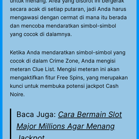
untuk menang. Area yang disorot ini bergerak
secara acak di setiap putaran, jadi Anda harus
mengawasi dengan cermat di mana itu berada
dan mencoba mendaratkan simbol-simbol
yang cocok di dalamnya.
Ketika Anda mendaratkan simbol-simbol yang
cocok di dalam Crime Zone, Anda mengisi
meteran Clue List. Mengisi meteran ini akan
mengaktifkan fitur Free Spins, yang merupakan
kunci untuk membuka potensi jackpot Cash
Noire.
Baca Juga:
Cara Bermain Slot
Major Millions Agar Menang
Jackpot