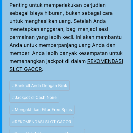
Penting untuk memperlakukan perjudian
sebagai biaya hiburan, bukan sebagai cara
untuk menghasilkan uang. Setelah Anda
menetapkan anggaran, bagi menjadi sesi
permainan yang lebih kecil. Ini akan membantu
Anda untuk memperpanjang uang Anda dan
memberi Anda lebih banyak kesempatan untuk
memenangkan jackpot di dalam
REKOMENDASI
SLOT GACOR
.
Post
#
Bankroll Anda Dengan Bijak
Tags:
#
Jackpot di Cash Noire
#
Mengaktifkan Fitur Free Spins
#
REKOMENDASI SLOT GACOR