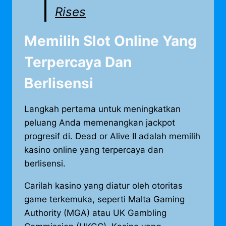
Rises
Memilih Slot Online Yang
Terpercaya Dan
Berlisensi
Langkah pertama untuk meningkatkan
peluang Anda memenangkan jackpot
progresif di. Dead or Alive II adalah memilih
kasino online yang terpercaya dan
berlisensi.
Carilah kasino yang diatur oleh otoritas
game terkemuka, seperti Malta Gaming
Authority (MGA) atau UK Gambling