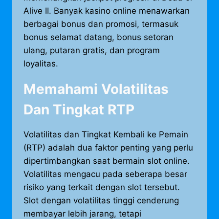
Alive II. Banyak kasino online menawarkan
berbagai bonus dan promosi, termasuk
bonus selamat datang, bonus setoran
ulang, putaran gratis, dan program
loyalitas.
Memahami Volatilitas
Dan Tingkat RTP
Volatilitas dan Tingkat Kembali ke Pemain
(RTP) adalah dua faktor penting yang perlu
dipertimbangkan saat bermain slot online.
Volatilitas mengacu pada seberapa besar
risiko yang terkait dengan slot tersebut.
Slot dengan volatilitas tinggi cenderung
membayar lebih jarang, tetapi