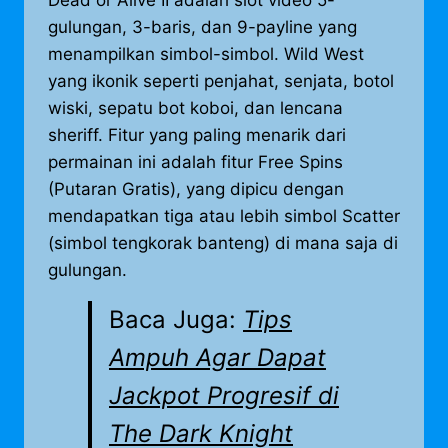
Dead or Alive II adalah slot video 5-
gulungan, 3-baris, dan 9-payline yang
menampilkan simbol-simbol. Wild West
yang ikonik seperti penjahat, senjata, botol
wiski, sepatu bot koboi, dan lencana
sheriff. Fitur yang paling menarik dari
permainan ini adalah fitur Free Spins
(Putaran Gratis), yang dipicu dengan
mendapatkan tiga atau lebih simbol Scatter
(simbol tengkorak banteng) di mana saja di
gulungan.
Baca Juga:
Tips
Ampuh Agar Dapat
Jackpot Progresif di
The Dark Knight