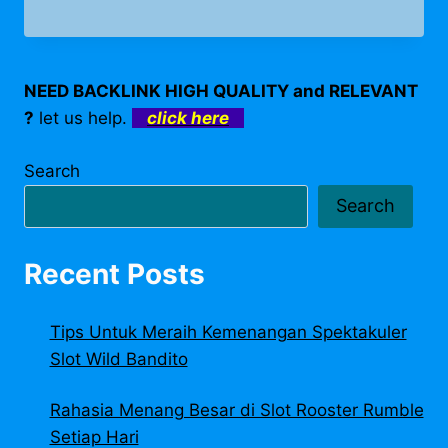
NEED BACKLINK HIGH QUALITY and RELEVANT
?
let us help.
click here
Search
Search
Recent Posts
Tips Untuk Meraih Kemenangan Spektakuler
Slot Wild Bandito
Rahasia Menang Besar di Slot Rooster Rumble
Setiap Hari