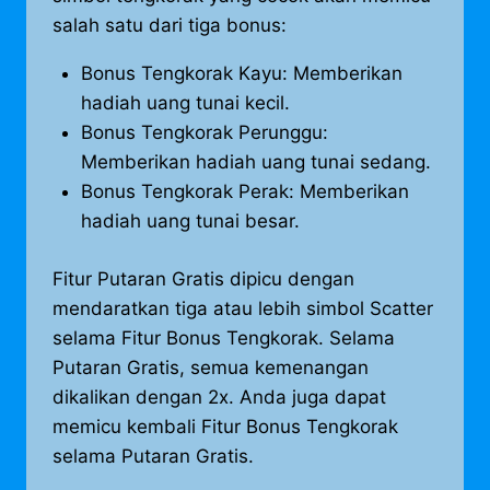
salah satu dari tiga bonus:
Bonus Tengkorak Kayu: Memberikan
hadiah uang tunai kecil.
Bonus Tengkorak Perunggu:
Memberikan hadiah uang tunai sedang.
Bonus Tengkorak Perak: Memberikan
hadiah uang tunai besar.
Fitur Putaran Gratis dipicu dengan
mendaratkan tiga atau lebih simbol Scatter
selama Fitur Bonus Tengkorak. Selama
Putaran Gratis, semua kemenangan
dikalikan dengan 2x. Anda juga dapat
memicu kembali Fitur Bonus Tengkorak
selama Putaran Gratis.