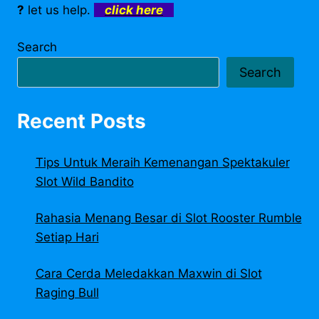
?
let us help.
click here
Search
Search
Recent Posts
Tips Untuk Meraih Kemenangan Spektakuler
Slot Wild Bandito
Rahasia Menang Besar di Slot Rooster Rumble
Setiap Hari
Cara Cerda Meledakkan Maxwin di Slot
Raging Bull