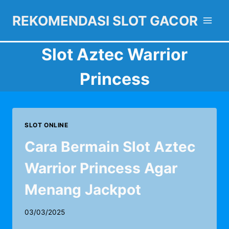
Skip
REKOMENDASI SLOT GACOR
to
content
Slot Aztec Warrior
Princess
SLOT ONLINE
Cara Bermain Slot Aztec
Warrior Princess Agar
Menang Jackpot
03/03/2025