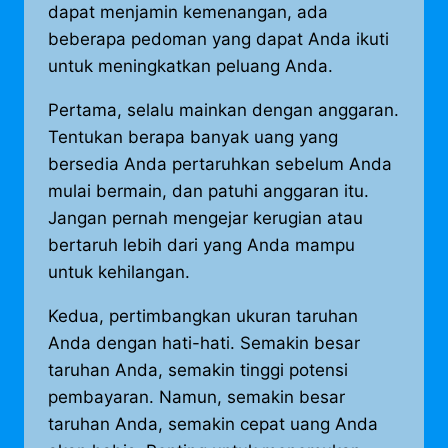
dapat menjamin kemenangan, ada
beberapa pedoman yang dapat Anda ikuti
untuk meningkatkan peluang Anda.
Pertama, selalu mainkan dengan anggaran.
Tentukan berapa banyak uang yang
bersedia Anda pertaruhkan sebelum Anda
mulai bermain, dan patuhi anggaran itu.
Jangan pernah mengejar kerugian atau
bertaruh lebih dari yang Anda mampu
untuk kehilangan.
Kedua, pertimbangkan ukuran taruhan
Anda dengan hati-hati. Semakin besar
taruhan Anda, semakin tinggi potensi
pembayaran. Namun, semakin besar
taruhan Anda, semakin cepat uang Anda