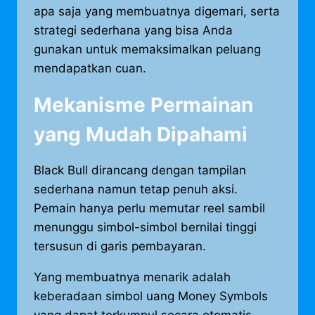
apa saja yang membuatnya digemari, serta
strategi sederhana yang bisa Anda
gunakan untuk memaksimalkan peluang
mendapatkan cuan.
Mekanisme Permainan
yang Mudah Dipahami
Black Bull dirancang dengan tampilan
sederhana namun tetap penuh aksi.
Pemain hanya perlu memutar reel sambil
menunggu simbol-simbol bernilai tinggi
tersusun di garis pembayaran.
Yang membuatnya menarik adalah
keberadaan simbol uang Money Symbols