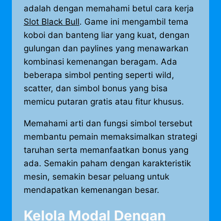
adalah dengan memahami betul cara kerja
Slot Black Bull
. Game ini mengambil tema
koboi dan banteng liar yang kuat, dengan
gulungan dan paylines yang menawarkan
kombinasi kemenangan beragam. Ada
beberapa simbol penting seperti wild,
scatter, dan simbol bonus yang bisa
memicu putaran gratis atau fitur khusus.
Memahami arti dan fungsi simbol tersebut
membantu pemain memaksimalkan strategi
taruhan serta memanfaatkan bonus yang
ada. Semakin paham dengan karakteristik
mesin, semakin besar peluang untuk
mendapatkan kemenangan besar.
Kelola Modal Dengan