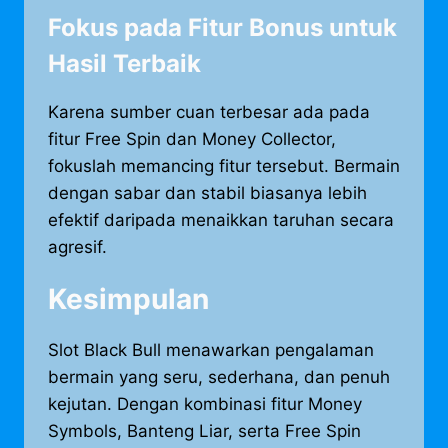
Fokus pada Fitur Bonus untuk
Hasil Terbaik
Karena sumber cuan terbesar ada pada
fitur Free Spin dan Money Collector,
fokuslah memancing fitur tersebut. Bermain
dengan sabar dan stabil biasanya lebih
efektif daripada menaikkan taruhan secara
agresif.
Kesimpulan
Slot Black Bull menawarkan pengalaman
bermain yang seru, sederhana, dan penuh
kejutan. Dengan kombinasi fitur Money
Symbols, Banteng Liar, serta Free Spin