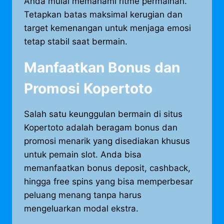
Anda mulai memahami ritme permainan.
Tetapkan batas maksimal kerugian dan
target kemenangan untuk menjaga emosi
tetap stabil saat bermain.
Manfaatkan Bonus dan
Promosi Kopertoto
Salah satu keunggulan bermain di situs
Kopertoto adalah beragam bonus dan
promosi menarik yang disediakan khusus
untuk pemain slot. Anda bisa
memanfaatkan bonus deposit, cashback,
hingga free spins yang bisa memperbesar
peluang menang tanpa harus
mengeluarkan modal ekstra.