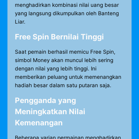
menghadirkan kombinasi nilai uang besar
yang langsung dikumpulkan oleh Banteng
Liar.
Free Spin Bernilai Tinggi
Saat pemain berhasil memicu Free Spin,
simbol Money akan muncul lebih sering
dengan nilai yang lebih tinggi. Ini
memberikan peluang untuk memenangkan
hadiah besar dalam satu putaran saja.
Pengganda yang
Meningkatkan Nilai
Kemenangan
Beberapa varian permainan menghadirkan