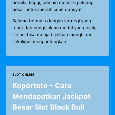
bernilai tinggi, pemain memiliki peluang
besar untuk meraih cuan dahsyat.
Selama bermain dengan strategi yang
tepat dan pengelolaan modal yang bijak,
slot ini bisa menjadi pilihan menghibur
sekaligus menguntungkan.
SLOT ONLINE
Kopertoto – Cara
Mendapatkan Jackpot
Besar Slot Black Bull