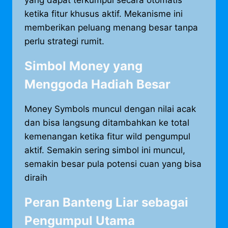
yang dapat terkumpul secara otomatis
ketika fitur khusus aktif. Mekanisme ini
memberikan peluang menang besar tanpa
perlu strategi rumit.
Simbol Money yang
Menggoda Hadiah Besar
Money Symbols muncul dengan nilai acak
dan bisa langsung ditambahkan ke total
kemenangan ketika fitur wild pengumpul
aktif. Semakin sering simbol ini muncul,
semakin besar pula potensi cuan yang bisa
diraih
Peran Banteng Liar sebagai
Pengumpul Utama