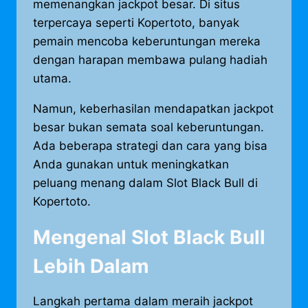
memenangkan jackpot besar. Di situs
terpercaya seperti Kopertoto, banyak
pemain mencoba keberuntungan mereka
dengan harapan membawa pulang hadiah
utama.
Namun, keberhasilan mendapatkan jackpot
besar bukan semata soal keberuntungan.
Ada beberapa strategi dan cara yang bisa
Anda gunakan untuk meningkatkan
peluang menang dalam Slot Black Bull di
Kopertoto.
Mengenal Slot Black Bull
Lebih Dalam
Langkah pertama dalam meraih jackpot