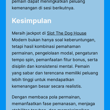
pemain dapat meningkatkan peluang
kemenangan di sesi berikutnya.
Kesimpulan
Meraih jackpot di
Slot The Dog House
Modern bukan hanya soal keberuntungan,
tetapi hasil kombinasi pemahaman
permainan, pengelolaan modal, pengaturan
tempo spin, pemanfaatan fitur bonus, serta
disiplin dan konsistensi mental. Pemain
yang sabar dan terencana memiliki peluang
lebih tinggi untuk mendapatkan
kemenangan besar secara realistis.
Dengan membaca pola permainan,
memanfaatkan fase pemanasan, menjaga