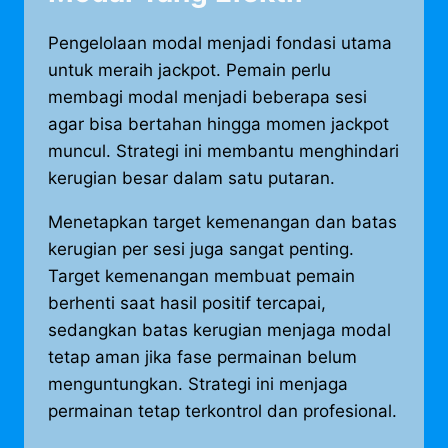
Pengelolaan modal menjadi fondasi utama
untuk meraih jackpot. Pemain perlu
membagi modal menjadi beberapa sesi
agar bisa bertahan hingga momen jackpot
muncul. Strategi ini membantu menghindari
kerugian besar dalam satu putaran.
Menetapkan target kemenangan dan batas
kerugian per sesi juga sangat penting.
Target kemenangan membuat pemain
berhenti saat hasil positif tercapai,
sedangkan batas kerugian menjaga modal
tetap aman jika fase permainan belum
menguntungkan. Strategi ini menjaga
permainan tetap terkontrol dan profesional.