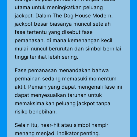
utama untuk meningkatkan peluang
jackpot. Dalam The Dog House Modern,
jackpot besar biasanya muncul setelah
fase tertentu yang disebut fase
pemanasan, di mana kemenangan kecil
mulai muncul berurutan dan simbol bernilai
tinggi terlihat lebih sering.
Fase pemanasan menandakan bahwa
permainan sedang memasuki momentum
aktif. Pemain yang dapat mengenali fase ini
dapat menyesuaikan taruhan untuk
memaksimalkan peluang jackpot tanpa
risiko berlebihan.
Selain itu, near-hit atau simbol hampir
menang menjadi indikator penting.