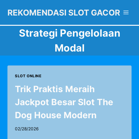
Skip
REKOMENDASI SLOT GACOR
to
content
Strategi Pengelolaan
Modal
SLOT ONLINE
Trik Praktis Meraih
Jackpot Besar Slot The
Dog House Modern
02/28/2026