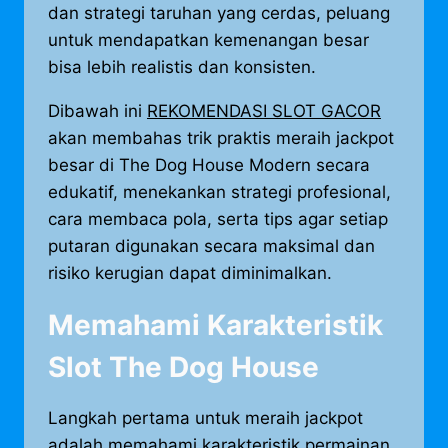
dan strategi taruhan yang cerdas, peluang
untuk mendapatkan kemenangan besar
bisa lebih realistis dan konsisten.
Dibawah ini
REKOMENDASI SLOT GACOR
akan membahas trik praktis meraih jackpot
besar di The Dog House Modern secara
edukatif, menekankan strategi profesional,
cara membaca pola, serta tips agar setiap
putaran digunakan secara maksimal dan
risiko kerugian dapat diminimalkan.
Memahami Karakteristik
Slot The Dog House
Langkah pertama untuk meraih jackpot
adalah memahami karakteristik permainan.