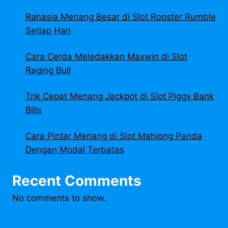
Rahasia Menang Besar di Slot Rooster Rumble
Setiap Hari
Cara Cerda Meledakkan Maxwin di Slot
Raging Bull
Trik Cepat Menang Jackpot di Slot Piggy Bank
Bills
Cara Pintar Menang di Slot Mahjong Panda
Dengan Modal Terbatas
Recent Comments
No comments to show.