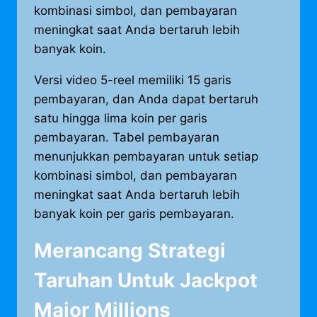
kombinasi simbol, dan pembayaran
meningkat saat Anda bertaruh lebih
banyak koin.
Versi video 5-reel memiliki 15 garis
pembayaran, dan Anda dapat bertaruh
satu hingga lima koin per garis
pembayaran. Tabel pembayaran
menunjukkan pembayaran untuk setiap
kombinasi simbol, dan pembayaran
meningkat saat Anda bertaruh lebih
banyak koin per garis pembayaran.
Merancang Strategi
Taruhan Untuk Jackpot
Major Millions