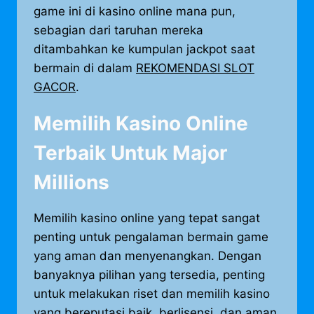
game ini di kasino online mana pun,
sebagian dari taruhan mereka
ditambahkan ke kumpulan jackpot saat
bermain di dalam
REKOMENDASI SLOT
GACOR
.
Memilih Kasino Online
Terbaik Untuk Major
Millions
Memilih kasino online yang tepat sangat
penting untuk pengalaman bermain game
yang aman dan menyenangkan. Dengan
banyaknya pilihan yang tersedia, penting
untuk melakukan riset dan memilih kasino
yang bereputasi baik, berlisensi, dan aman.