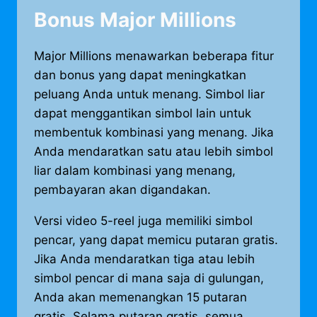
Bonus Major Millions
Major Millions menawarkan beberapa fitur
dan bonus yang dapat meningkatkan
peluang Anda untuk menang. Simbol liar
dapat menggantikan simbol lain untuk
membentuk kombinasi yang menang. Jika
Anda mendaratkan satu atau lebih simbol
liar dalam kombinasi yang menang,
pembayaran akan digandakan.
Versi video 5-reel juga memiliki simbol
pencar, yang dapat memicu putaran gratis.
Jika Anda mendaratkan tiga atau lebih
simbol pencar di mana saja di gulungan,
Anda akan memenangkan 15 putaran
gratis. Selama putaran gratis, semua