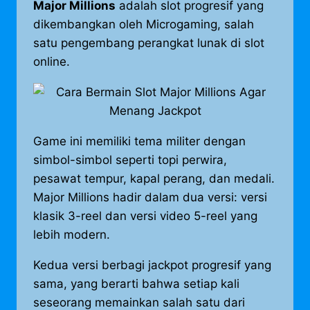
Major Millions
adalah slot progresif yang
dikembangkan oleh Microgaming, salah
satu pengembang perangkat lunak di slot
online.
Game ini memiliki tema militer dengan
simbol-simbol seperti topi perwira,
pesawat tempur, kapal perang, dan medali.
Major Millions hadir dalam dua versi: versi
klasik 3-reel dan versi video 5-reel yang
lebih modern.
Kedua versi berbagi jackpot progresif yang
sama, yang berarti bahwa setiap kali
seseorang memainkan salah satu dari