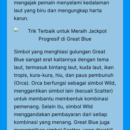
mengajak pemain menyelami kedalaman
laut yang biru dan mengungkap harta
karun.
Simbol yang menghiasi gulungan Great
Blue sangat erat kaitannya dengan tema
laut, termasuk bintang laut, kuda laut, ikan
tropis, kura-kura, hiu, dan paus pembunuh
(Orca). Orca berfungsi sebagai simbol Wild,
menggantikan simbol lain (kecuali Scatter)
untuk membantu membentuk kombinasi
pemenang. Selain itu, simbol Wild
menggandakan pembayaran dari setiap
kombinasi yang menang. Great Blue juga