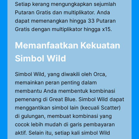
Setiap kerang mengungkapkan sejumlah
Putaran Gratis dan multiplikator. Anda
dapat memenangkan hingga 33 Putaran
Gratis dengan multiplikator hingga x15.
Memanfaatkan Kekuatan
Simbol Wild
Simbol Wild, yang diwakili oleh Orca,
memainkan peran penting dalam
membantu Anda membentuk kombinasi
pemenang di Great Blue. Simbol Wild dapat
menggantikan simbol lain (kecuali Scatter)
di gulungan, membuat kombinasi yang
cocok lebih mudah di garis pembayaran
aktif. Selain itu, setiap kali simbol Wild