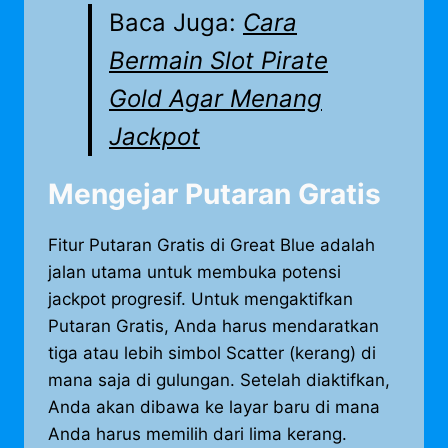
Baca Juga:
Cara
Bermain Slot Pirate
Gold Agar Menang
Jackpot
Mengejar Putaran Gratis
Fitur Putaran Gratis di Great Blue adalah
jalan utama untuk membuka potensi
jackpot progresif. Untuk mengaktifkan
Putaran Gratis, Anda harus mendaratkan
tiga atau lebih simbol Scatter (kerang) di
mana saja di gulungan. Setelah diaktifkan,
Anda akan dibawa ke layar baru di mana
Anda harus memilih dari lima kerang.