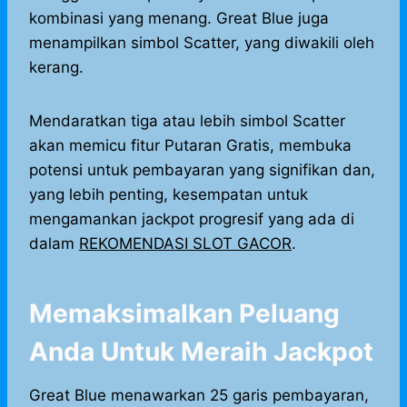
kombinasi yang menang. Great Blue juga
menampilkan simbol Scatter, yang diwakili oleh
kerang.
Mendaratkan tiga atau lebih simbol Scatter
akan memicu fitur Putaran Gratis, membuka
potensi untuk pembayaran yang signifikan dan,
yang lebih penting, kesempatan untuk
mengamankan jackpot progresif yang ada di
dalam
REKOMENDASI SLOT GACOR
.
Memaksimalkan Peluang
Anda Untuk Meraih Jackpot
Great Blue menawarkan 25 garis pembayaran,