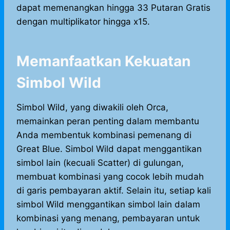
dapat memenangkan hingga 33 Putaran Gratis
dengan multiplikator hingga x15.
Memanfaatkan Kekuatan
Simbol Wild
Simbol Wild, yang diwakili oleh Orca,
memainkan peran penting dalam membantu
Anda membentuk kombinasi pemenang di
Great Blue. Simbol Wild dapat menggantikan
simbol lain (kecuali Scatter) di gulungan,
membuat kombinasi yang cocok lebih mudah
di garis pembayaran aktif. Selain itu, setiap kali
simbol Wild menggantikan simbol lain dalam
kombinasi yang menang, pembayaran untuk