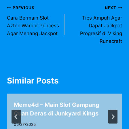
Post
PREVIOUS
NEXT
Cara Bermain Slot
Tips Ampuh Agar
navigation
Aztec Warrior Princess
Dapat Jackpot
Agar Menang Jackpot
Progresif di Viking
Runecraft
Similar Posts
Meme4d – Main Slot Gampang
Cuan Deras di Junkyard Kings
05/27/2025