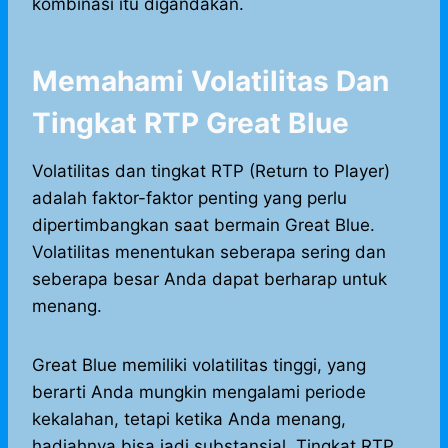
kombinasi itu digandakan.
Memahami Volatilitas Dan
Tingkat RTP Great Blue
Volatilitas dan tingkat RTP (Return to Player)
adalah faktor-faktor penting yang perlu
dipertimbangkan saat bermain Great Blue.
Volatilitas menentukan seberapa sering dan
seberapa besar Anda dapat berharap untuk
menang.
Great Blue memiliki volatilitas tinggi, yang
berarti Anda mungkin mengalami periode
kekalahan, tetapi ketika Anda menang,
hadiahnya bisa jadi substansial. Tingkat RTP