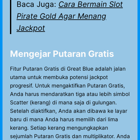
Baca Juga:
Cara Bermain Slot
Pirate Gold Agar Menang
Jackpot
Mengejar Putaran Gratis
Fitur Putaran Gratis di Great Blue adalah jalan
utama untuk membuka potensi jackpot
progresif. Untuk mengaktifkan Putaran Gratis,
Anda harus mendaratkan tiga atau lebih simbol
Scatter (kerang) di mana saja di gulungan.
Setelah diaktifkan, Anda akan dibawa ke layar
baru di mana Anda harus memilih dari lima
kerang. Setiap kerang mengungkapkan
sejumlah Putaran Gratis dan multiplikator. Anda