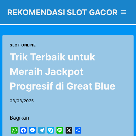
Skip
REKOMENDASI SLOT GACOR
to
content
SLOT ONLINE
Trik Terbaik untuk
Meraih Jackpot
Progresif di Great Blue
03/03/2025
Bagikan
W
F
M
T
S
L
X
S