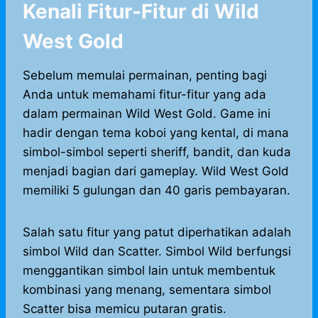
Kenali Fitur-Fitur di Wild
West Gold
Sebelum memulai permainan, penting bagi
Anda untuk memahami fitur-fitur yang ada
dalam permainan Wild West Gold. Game ini
hadir dengan tema koboi yang kental, di mana
simbol-simbol seperti sheriff, bandit, dan kuda
menjadi bagian dari gameplay. Wild West Gold
memiliki 5 gulungan dan 40 garis pembayaran.
Salah satu fitur yang patut diperhatikan adalah
simbol Wild dan Scatter. Simbol Wild berfungsi
menggantikan simbol lain untuk membentuk
kombinasi yang menang, sementara simbol
Scatter bisa memicu putaran gratis.