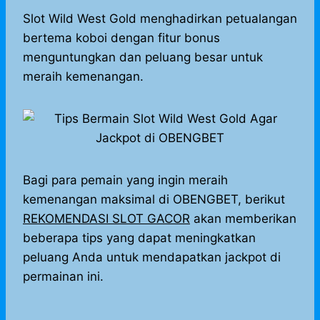
h
a
e
e
k
i
h
a
c
s
l
y
n
a
Slot Wild West Gold menghadirkan petualangan
t
e
s
e
p
e
r
bertema koboi dengan fitur bonus
s
b
e
g
e
e
menguntungkan dan peluang besar untuk
A
o
n
r
meraih kemenangan.
p
o
g
a
p
k
e
m
r
Bagi para pemain yang ingin meraih
kemenangan maksimal di OBENGBET, berikut
REKOMENDASI SLOT GACOR
akan memberikan
beberapa tips yang dapat meningkatkan
peluang Anda untuk mendapatkan jackpot di
permainan ini.