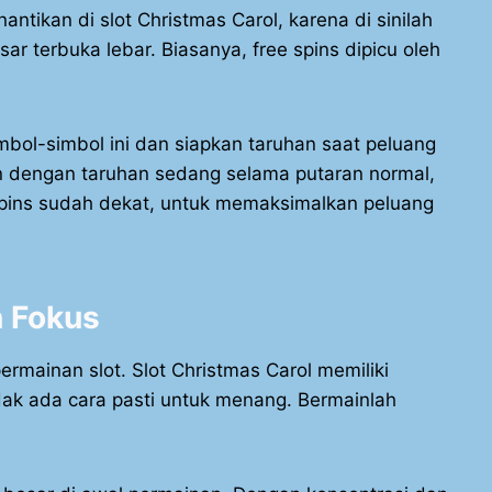
antikan di slot Christmas Carol, karena di sinilah
 terbuka lebar. Biasanya, free spins dipicu oleh
mbol-simbol ini dan siapkan taruhan saat peluang
n dengan taruhan sedang selama putaran normal,
spins sudah dekat, untuk memaksimalkan peluang
 Fokus
rmainan slot. Slot Christmas Carol memiliki
tidak ada cara pasti untuk menang. Bermainlah