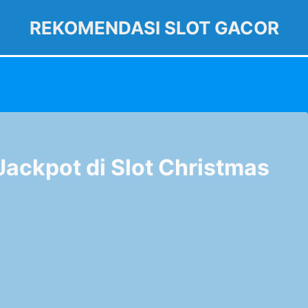
REKOMENDASI SLOT GACOR
Jackpot di Slot Christmas