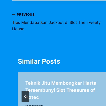
Post
PREVIOUS
Tips Mendapatkan Jackpot di Slot The Tweety
navigation
House
Similar Posts
Teknik Jitu Membongkar Harta
Tersembunyi Slot Treasures of
Aztec