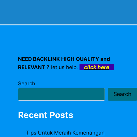
NEED BACKLINK HIGH QUALITY and
RELEVANT ?
let us help.
click here
Search
Search
Recent Posts
Tips Untuk Meraih Kemenangan