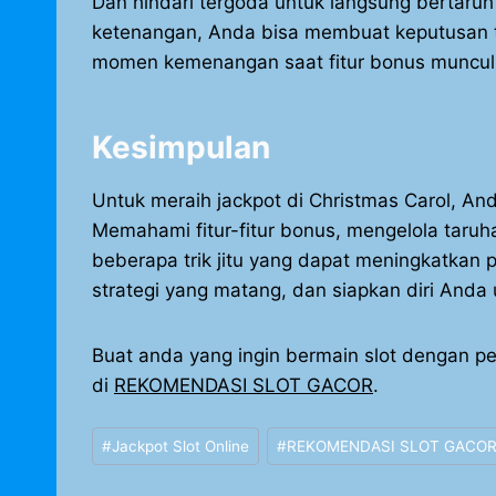
Dan hindari tergoda untuk langsung bertaru
ketenangan, Anda bisa membuat keputusan t
momen kemenangan saat fitur bonus muncul
Kesimpulan
Untuk meraih jackpot di Christmas Carol, And
Memahami fitur-fitur bonus, mengelola taruh
beberapa trik jitu yang dapat meningkatkan 
strategi yang matang, dan siapkan diri And
Buat anda yang ingin bermain slot dengan 
di
REKOMENDASI SLOT GACOR
.
Post
#
Jackpot Slot Online
#
REKOMENDASI SLOT GACO
Tags: