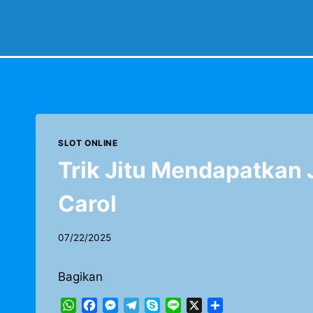
Skip
to
content
SLOT ONLINE
Trik Jitu Mendapatkan 
Carol
07/22/2025
Bagikan
W
F
M
T
S
L
X
S