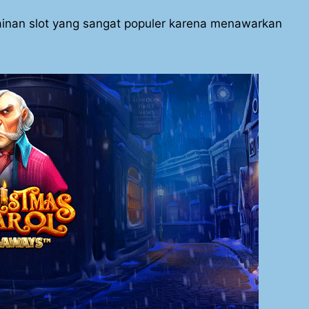
mainan slot yang sangat populer karena menawarkan