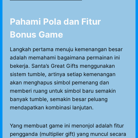
Pahami Pola dan Fitur
Bonus Game
Langkah pertama menuju kemenangan besar
adalah memahami bagaimana permainan ini
bekerja. Santa’s Great Gifts menggunakan
sistem tumble, artinya setiap kemenangan
akan menghapus simbol pemenang dan
memberi ruang untuk simbol baru semakin
banyak tumble, semakin besar peluang
mendapatkan kombinasi lanjutan.
Yang membuat game ini menonjol adalah fitur
pengganda (multiplier gift) yang muncul secara