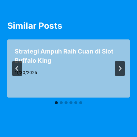
Similar Posts
Strategi Ampuh Raih Cuan di Slot
Buffalo King
11/30/2025