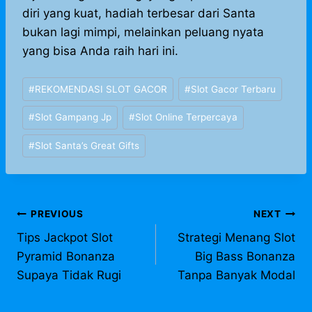
diri yang kuat, hadiah terbesar dari Santa
bukan lagi mimpi, melainkan peluang nyata
yang bisa Anda raih hari ini.
Post
#
REKOMENDASI SLOT GACOR
#
Slot Gacor Terbaru
Tags:
#
Slot Gampang Jp
#
Slot Online Terpercaya
#
Slot Santa’s Great Gifts
Post
PREVIOUS
NEXT
Tips Jackpot Slot
Strategi Menang Slot
navigation
Pyramid Bonanza
Big Bass Bonanza
Supaya Tidak Rugi
Tanpa Banyak Modal