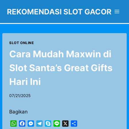
Skip
REKOMENDASI SLOT GACOR
to
content
SLOT ONLINE
Cara Mudah Maxwin di
Slot Santa’s Great Gifts
Hari Ini
07/21/2025
Bagikan
W
F
M
T
S
L
X
S