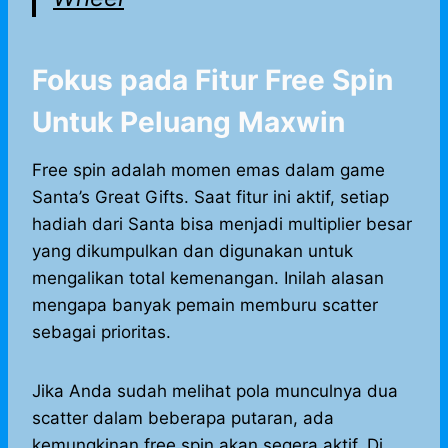
Fokus pada Fitur Free Spin
Untuk Peluang Maxwin
Free spin adalah momen emas dalam game
Santa’s Great Gifts. Saat fitur ini aktif, setiap
hadiah dari Santa bisa menjadi multiplier besar
yang dikumpulkan dan digunakan untuk
mengalikan total kemenangan. Inilah alasan
mengapa banyak pemain memburu scatter
sebagai prioritas.
Jika Anda sudah melihat pola munculnya dua
scatter dalam beberapa putaran, ada
kemungkinan free spin akan segera aktif. Di