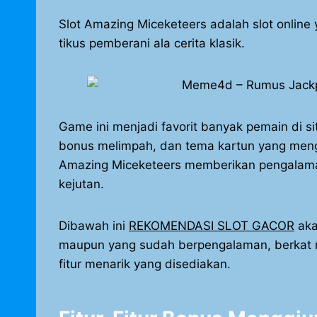
h
a
e
e
k
i
h
a
c
s
l
y
n
a
Slot Amazing Miceketeers adalah slot onlin
t
e
s
e
p
e
r
tikus pemberani ala cerita klasik.
s
b
e
g
e
e
A
o
n
r
p
o
g
a
p
k
e
m
r
Game ini menjadi favorit banyak pemain di s
bonus melimpah, dan tema kartun yang mengh
Amazing Miceketeers memberikan pengalam
kejutan.
Dibawah ini
REKOMENDASI SLOT GACOR
aka
maupun yang sudah berpengalaman, berkat
fitur menarik yang disediakan.