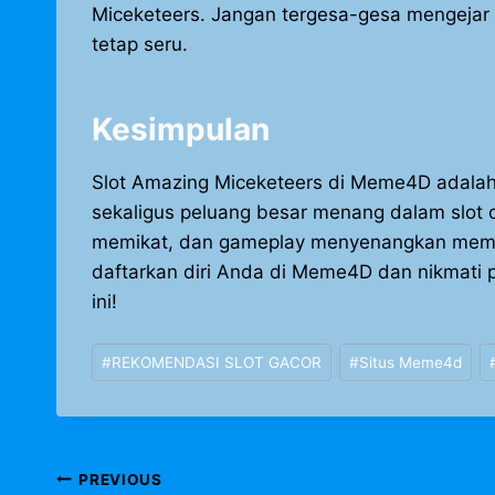
Miceketeers. Jangan tergesa-gesa mengejar
tetap seru.
Kesimpulan
Slot Amazing Miceketeers di Meme4D adalah p
sekaligus peluang besar menang dalam slot o
memikat, dan gameplay menyenangkan membu
daftarkan diri Anda di Meme4D dan nikmati 
ini!
Post
#
REKOMENDASI SLOT GACOR
#
Situs Meme4d
Tags:
Post
PREVIOUS