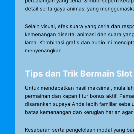
petualangan yang ceria. Simbol seperti keta
detail serta gaya animasi yang menggemask
Selain visual, efek suara yang ceria dan re
kemenangan disertai animasi dan suara yan
lama. Kombinasi grafis dan audio ini mencip
menyenangkan.
Tips dan Trik Bermain Slo
Untuk mendapatkan hasil maksimal, mulailah
permainan dan kapan fitur bonus aktif. Pem
disarankan supaya Anda lebih familiar sebelum
batas kemenangan dan kerugian harian agar
Kesabaran serta pengelolaan modal yang ba