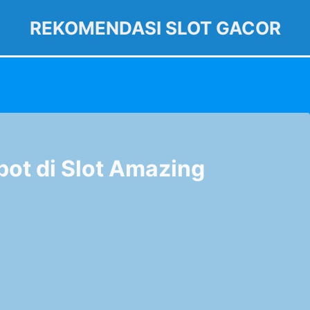
REKOMENDASI SLOT GACOR
ot di Slot Amazing