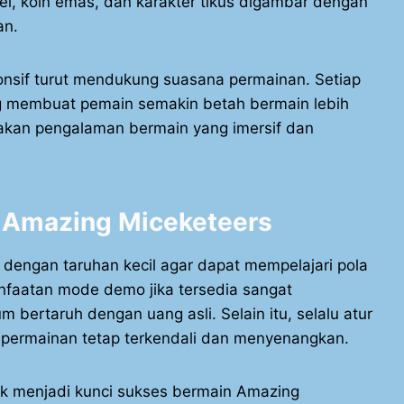
pel, koin emas, dan karakter tikus digambar dengan
an.
sponsif turut mendukung suasana permainan. Setiap
g membuat pemain semakin betah bermain lebih
takan pengalaman bermain yang imersif dan
t Amazing Miceketeers
 dengan taruhan kecil agar dapat mempelajari pola
anfaatan mode demo jika tersedia sangat
 bertaruh dengan uang asli. Selain itu, selalu atur
 permainan tetap terkendali dan menyenangkan.
ik menjadi kunci sukses bermain Amazing