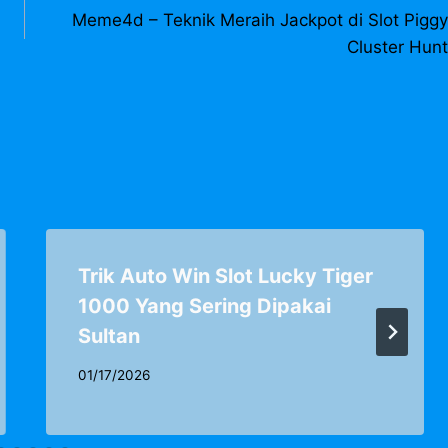
Meme4d – Teknik Meraih Jackpot di Slot Piggy
Cluster Hunt
Trik Auto Win Slot Lucky Tiger
1000 Yang Sering Dipakai
Sultan
01/17/2026