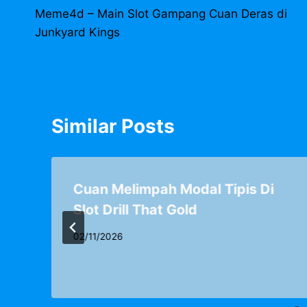
Meme4d – Main Slot Gampang Cuan Deras di
navigation
Junkyard Kings
Similar Posts
Cuan Melimpah Modal Tipis Di
Slot Drill That Gold
02/11/2026