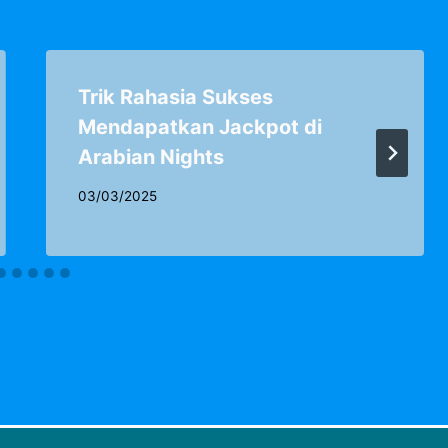
Trik Rahasia Sukses
Mendapatkan Jackpot di
Arabian Nights
03/03/2025