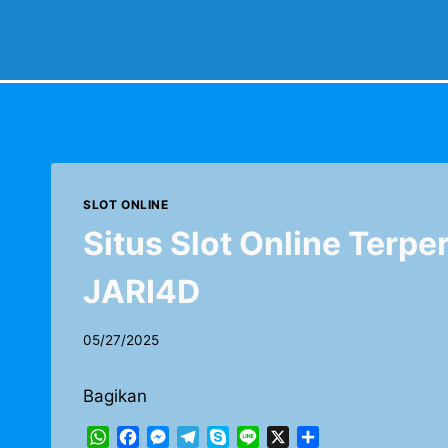
Skip
to
content
SLOT ONLINE
Situs Slot Online Terpe
JARI4D
05/27/2025
Bagikan
W
F
M
T
S
L
X
S