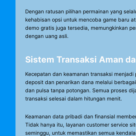
Dengan ratusan pilihan permainan yang selal
kehabisan opsi untuk mencoba game baru atau
demo gratis juga tersedia, memungkinkan pe
dengan uang asli.
Sistem Transaksi Aman da
Kecepatan dan keamanan transaksi menjadi p
deposit dan penarikan dana melalui berbagai 
dan pulsa tanpa potongan. Semua proses di
transaksi selesai dalam hitungan menit.
Keamanan data pribadi dan finansial member 
Tidak hanya itu, layanan customer service si
seminggu, untuk memastikan semua kendala 