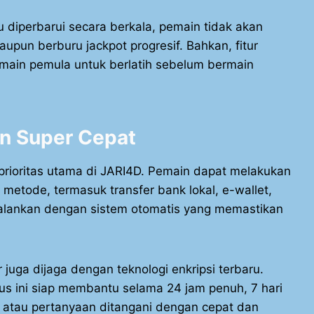
u diperbarui secara berkala, pemain tidak akan
pun berburu jackpot progresif. Bahkan, fitur
main pemula untuk berlatih sebelum bermain
n Super Cepat
rioritas utama di JARI4D. Pemain dapat melakukan
metode, termasuk transfer bank lokal, e-wallet,
jalankan dengan sistem otomatis yang memastikan
juga dijaga dengan teknologi enkripsi terbaru.
tus ini siap membantu selama 24 jam penuh, 7 hari
atau pertanyaan ditangani dengan cepat dan