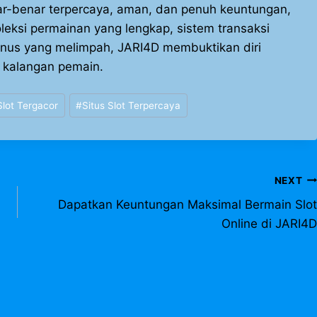
nar-benar terpercaya, aman, dan penuh keuntungan,
ksi permainan yang lengkap, sistem transaksi
bonus yang melimpah, JARI4D membuktikan diri
a kalangan pemain.
Slot Tergacor
#
Situs Slot Terpercaya
NEXT
Dapatkan Keuntungan Maksimal Bermain Slot
Online di JARI4D