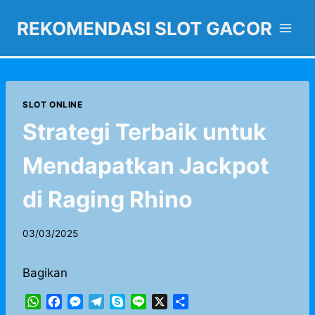
Skip
REKOMENDASI SLOT GACOR
to
content
SLOT ONLINE
Strategi Terbaik untuk
Mendapatkan Jackpot
di Raging Rhino
03/03/2025
Bagikan
W
F
M
T
S
L
X
S