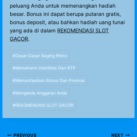
peluang Anda untuk memenangkan hadiah
besar. Bonus ini dapat berupa putaran gratis,
bonus deposit, atau bahkan hadiah uang tunai
yang ada di dalam
REKOMENDASI SLOT
GACOR
.
Post
#
Dasar-Dasar Raging Rhino
Tags:
#
Memahami Volatilitas Dan RTP
#
Memanfaatkan Bonus Dan Promosi
#
Mengelola Anggaran Anda
#
REKOMENDASI SLOT GACOR
PREVIOUS
NEXT