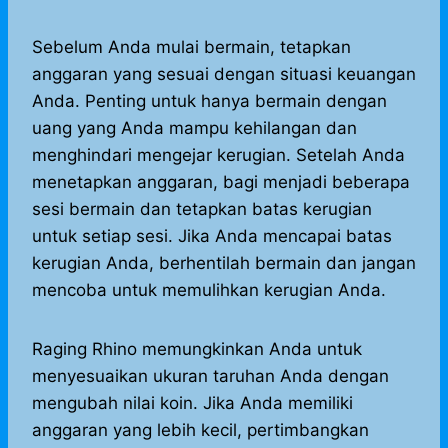
Sebelum Anda mulai bermain, tetapkan
anggaran yang sesuai dengan situasi keuangan
Anda. Penting untuk hanya bermain dengan
uang yang Anda mampu kehilangan dan
menghindari mengejar kerugian. Setelah Anda
menetapkan anggaran, bagi menjadi beberapa
sesi bermain dan tetapkan batas kerugian
untuk setiap sesi. Jika Anda mencapai batas
kerugian Anda, berhentilah bermain dan jangan
mencoba untuk memulihkan kerugian Anda.
Raging Rhino memungkinkan Anda untuk
menyesuaikan ukuran taruhan Anda dengan
mengubah nilai koin. Jika Anda memiliki
anggaran yang lebih kecil, pertimbangkan