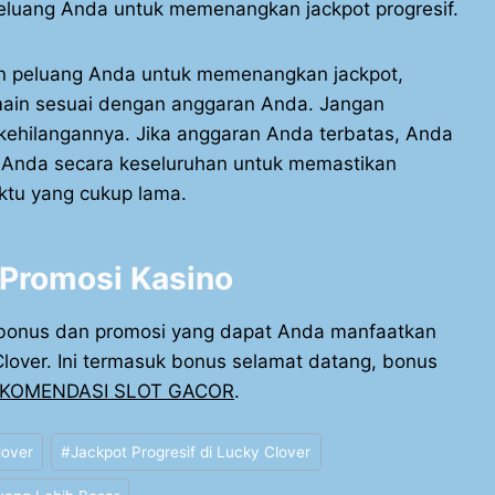
eluang Anda untuk memenangkan jackpot progresif.
an peluang Anda untuk memenangkan jackpot,
ain sesuai dengan anggaran Anda. Jangan
kehilangannya. Jika anggaran Anda terbatas, Anda
 Anda secara keseluruhan untuk memastikan
tu yang cukup lama.
Promosi Kasino
 bonus dan promosi yang dapat Anda manfaatkan
lover. Ini termasuk bonus selamat datang, bonus
KOMENDASI SLOT GACOR
.
lover
#
Jackpot Progresif di Lucky Clover