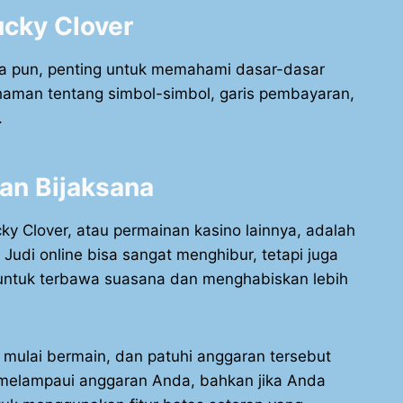
cky Clover
a pun, penting untuk memahami dasar-dasar
haman tentang simbol-simbol, garis pembayaran,
.
an Bijaksana
cky Clover, atau permainan kasino lainnya, adalah
udi online bisa sangat menghibur, tetapi juga
untuk terbawa suasana dan menghabiskan lebih
mulai bermain, dan patuhi anggaran tersebut
 melampaui anggaran Anda, bahkan jika Anda