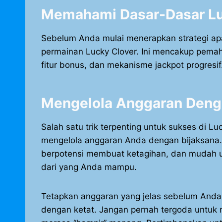
Memahami Dasar-Dasar Lu
Sebelum Anda mulai menerapkan strategi ap
permainan Lucky Clover. Ini mencakup pema
fitur bonus, dan mekanisme jackpot progresif
Mengelola Anggaran Deng
Salah satu trik terpenting untuk sukses di Lu
mengelola anggaran Anda dengan bijaksana. J
berpotensi membuat ketagihan, dan mudah 
dari yang Anda mampu.
Tetapkan anggaran yang jelas sebelum Anda 
dengan ketat. Jangan pernah tergoda untuk