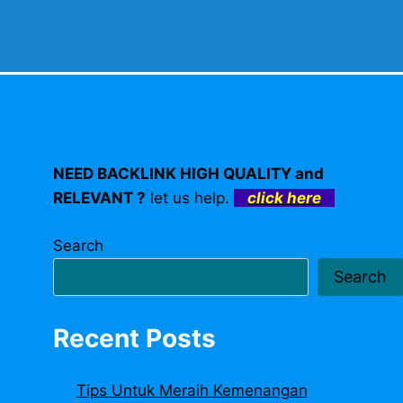
NEED BACKLINK HIGH QUALITY and
RELEVANT ?
let us help.
click here
Search
Search
Recent Posts
Tips Untuk Meraih Kemenangan