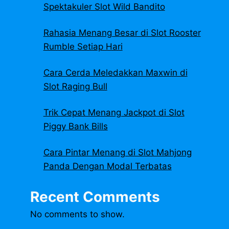
Spektakuler Slot Wild Bandito
Rahasia Menang Besar di Slot Rooster
Rumble Setiap Hari
Cara Cerda Meledakkan Maxwin di
Slot Raging Bull
Trik Cepat Menang Jackpot di Slot
Piggy Bank Bills
Cara Pintar Menang di Slot Mahjong
Panda Dengan Modal Terbatas
Recent Comments
No comments to show.