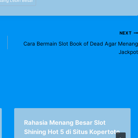
uang Lebih Besar
NEXT
Cara Bermain Slot Book of Dead Agar Menang
Jackpot
Rahasia Menang Besar Slot
Shining Hot 5 di Situs Kopertoto