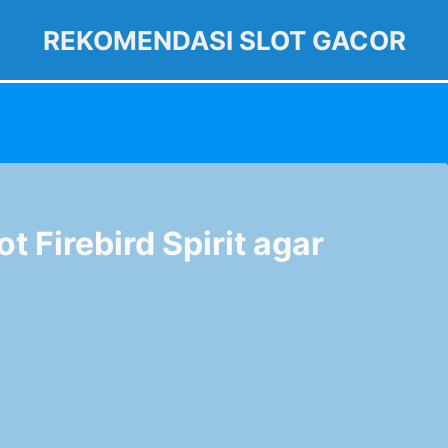
REKOMENDASI SLOT GACOR
t Firebird Spirit agar