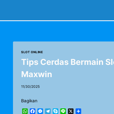
Skip
to
content
SLOT ONLINE
Tips Cerdas Bermain Slo
Maxwin
11/30/2025
Bagikan
W
F
M
T
S
L
X
S