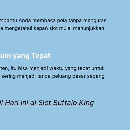
membantu Anda membaca pola tanpa menguras
bisa mengetahui kapan slot mulai menunjukkan
um yang Tepat
ten, itu bisa menjadi waktu yang tepat untuk
 sering menjadi tanda peluang besar sedang
 Hari Ini di Slot Buffalo King