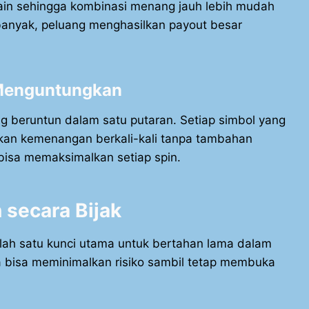
lain sehingga kombinasi menang jauh lebih mudah
 banyak, peluang menghasilkan payout besar
 Menguntungkan
 beruntun dalam satu putaran. Setiap simbol yang
kan kemenangan berkali-kali tanpa tambahan
isa memaksimalkan setiap spin.
 secara Bijak
lah satu kunci utama untuk bertahan lama dalam
a bisa meminimalkan risiko sambil tetap membuka