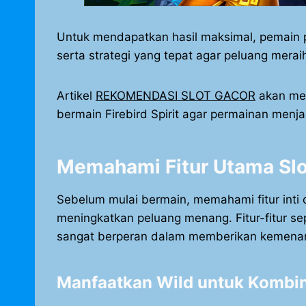
Untuk mendapatkan hasil maksimal, pemain pe
serta strategi yang tepat agar peluang mera
Artikel
REKOMENDASI SLOT GACOR
akan mem
bermain Firebird Spirit agar permainan menja
Memahami Fitur Utama Slot 
Sebelum mulai bermain, memahami fitur inti 
meningkatkan peluang menang. Fitur-fitur s
sangat berperan dalam memberikan kemena
Manfaatkan Wild untuk Kombin